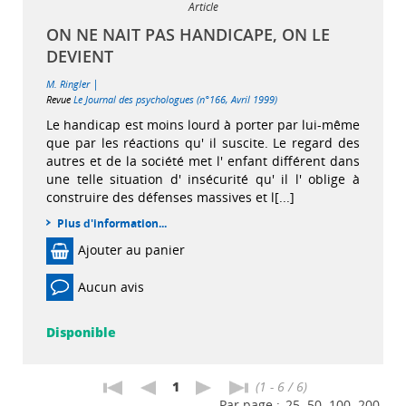
Article
ON NE NAIT PAS HANDICAPE, ON LE
DEVIENT
|
M. Ringler
Revue
Le Journal des psychologues (n°166, Avril 1999)
Le handicap est moins lourd à porter par lui-même
que par les réactions qu' il suscite. Le regard des
autres et de la société met l' enfant différent dans
une telle situation d' insécurité qu' il l' oblige à
construire des défenses massives et l[...]
Plus d'information...
Ajouter au panier
Aucun avis
Disponible
1
(1 - 6 / 6)
Par page :
25
50
100
200