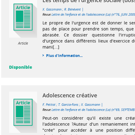
Les temps de l'urgence sociale (dos
|
X. Gassmann
;
R. Bénévent
Revue
Lettre de l'enfance et de l'adolescence (La) (n°76, JUIN 200
Le propre de l'urgence est de donner le sen
pas de place pour prendre son temps, que l
abrasée. Ce dossier questionne l'irrupt
d'urgence dans différents lieux d'exercice d
Article
mani[...]
Plus d'information...
Disponible
Adolescence créative
|
F. Petitot
;
T. Garcia-Fons
;
X. Gassmann
Revue
Lettre de l'enfance et de l'adolescence (La) (n°69, SEPTEM
Peut-on considérer qu'il existe une créa
l'adolescence ?Auteur d'un remaniement int
"crée" pour accéder à une position diff