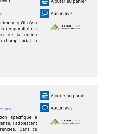
sier)
Ajouter au panier
Aucun avis
9)
timent qu'il n'y a
a temporalité est
ion de la notion
u champ social, la
Ajouter au panier
Aucun avis
BRE 2007)
tion spécifique à
ense, l'adolescent
érenciée. Dans ce