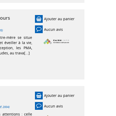
jours
Ajouter au panier
Aucun avis
05)
être-mère se situe
t éveiller à la vie,
ception, les PMA,
des, au trava[...]
Ajouter au panier
Aucun avis
RE 2004)
 attentions : celle