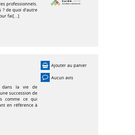
es professionnels.
s ? de quoi d'autre
r fai[...]
Ajouter au panier
Aucun avis
s dans la vie de
une succession de
urs comme ce qui
ant en référence à