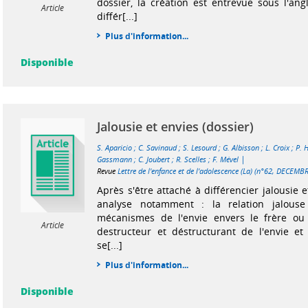
dossier, la création est entrevue sous l'ang
Article
différ[...]
Plus d'information...
Disponible
Jalousie et envies (dossier)
S. Aparicio
;
C. Savinaud
;
S. Lesourd
;
G. Albisson
;
L. Croix
;
P. 
|
Gassmann
;
C. Joubert
;
R. Scelles
;
F. Mével
Revue
Lettre de l'enfance et de l'adolescence (La) (n°62, DECEMB
Après s'être attaché à différencier jalousie e
analyse notamment : la relation jalouse
mécanismes de l'envie envers le frère ou l
Article
destructeur et déstructurant de l'envie et
se[...]
Plus d'information...
Disponible