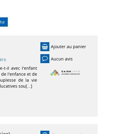
che
Ajouter au panier
Aucun avis
2011)
t-il avec l'enfant
 de l'enfance et de
ouplesse de la vie
catives sou[...]