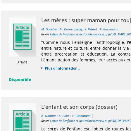
Les mères : super maman pour tou
|
M. Godelier
;
M. Darrieussecq
;
F. Petitot
;
X. Gassmann
Revue
Lettre de l'enfance et de l'adolescence (La) (n°59, MARS 20
"Comme nous l'enseigne l'anthropologie, l'
entre nature et culture, entre donner la vie e
entre procréation et éducation. La contra
l'émancipation des femmes, leur accès aux étu
Article
Plus d'information...
Disponible
L'enfant et son corps (dossier)
|
B. Nomine
;
A. Gillis
;
X. Gassmann
Revue
Lettre de l'enfance et de l'adolescence (La) (n°58, DECEMB
Le corps de l'enfant est l'objet de toutes les