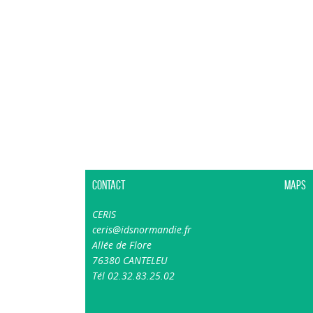
Contact
Maps
CERIS
ceris@idsnormandie.fr
Allée de Flore
76380 CANTELEU
Tél 02.32.83.25.02