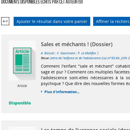
Documents disponibles écrits par cet auteur (
9
)
Ajouter le résultat dans votre panier
Affiner la recher
Sales et méchants ! (Dossier)
|
A. Boissel
;
X. Gassmann
;
P. Le Maléfan
Revue
Lettre de l'enfance et de l'adolescence (La) (n°83-84, JUIN 
Comment l'enfant "sale et méchant" cohabite-
sage et pur ? Comment ces multiples facettes
l'adolescence sont-elles nécessaires à la s
psychique ? Que dire des nouvelles formes édu
Article
Plus d'information...
Disponible