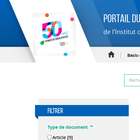
Portail du
de l'Institu
Basic
filtrer
Type de document
Article
[9]