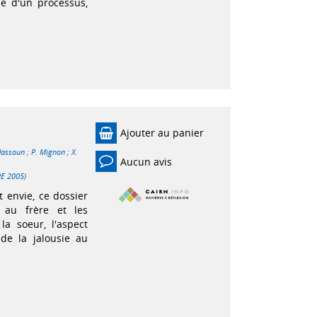
le d'un processus,
Ajouter au panier
Hassoun
;
P. Mignon
;
X.
Aucun avis
RE 2005)
t envie, ce dossier
 au frère et les
a soeur, l'aspect
 de la jalousie au