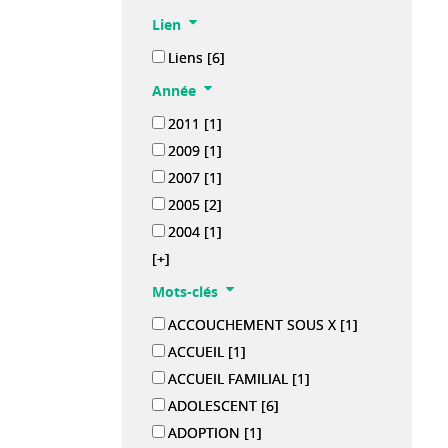
Lien
Liens
[6]
Année
2011
[1]
2009
[1]
2007
[1]
2005
[2]
2004
[1]
[+]
Mots-clés
ACCOUCHEMENT SOUS X
[1]
ACCUEIL
[1]
ACCUEIL FAMILIAL
[1]
ADOLESCENT
[6]
ADOPTION
[1]