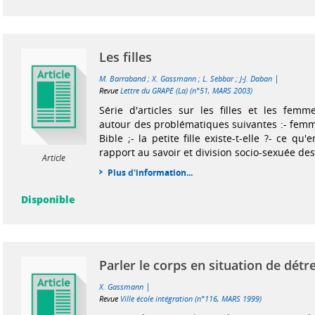
Les filles
|
M. Barraband
;
X. Gassmann
;
L. Sebbar
;
J-J. Daban
Revue
Lettre du GRAPE (La) (n°51, MARS 2003)
Série d'articles sur les filles et les femme
autour des problématiques suivantes :- femme
Bible ;- la petite fille existe-t-elle ?- ce qu'e
rapport au savoir et division socio-sexuée des 
Article
Plus d'information...
Disponible
Parler le corps en situation de détr
|
X. Gassmann
Revue
Ville école intégration (n°116, MARS 1999)