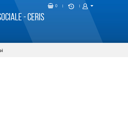
ociale - CERIS
oi