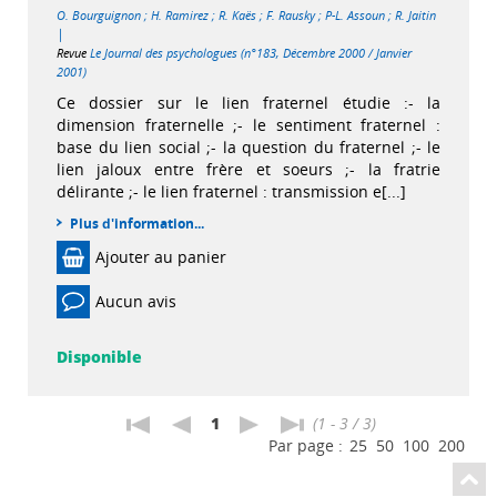
O. Bourguignon
;
H. Ramirez
;
R. Kaës
;
F. Rausky
;
P-L. Assoun
;
R. Jaitin
|
Revue
Le Journal des psychologues (n°183, Décembre 2000 / Janvier
2001)
Ce dossier sur le lien fraternel étudie :- la
dimension fraternelle ;- le sentiment fraternel :
base du lien social ;- la question du fraternel ;- le
lien jaloux entre frère et soeurs ;- la fratrie
délirante ;- le lien fraternel : transmission e[...]
Plus d'information...
Ajouter au panier
Aucun avis
Disponible
1
(1 - 3 / 3)
Par page :
25
50
100
200