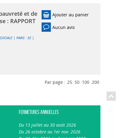
 pauvreté et de
Ajouter au panier
rise : RAPPORT
Aucun avis
|
|
 SOCIALE
PARIS : SE
Par page :
25
50
100
200
Fermetures annuelles
Du 13 juillet au 30 août 2026
Du 26 octobre au 1er nov. 2026