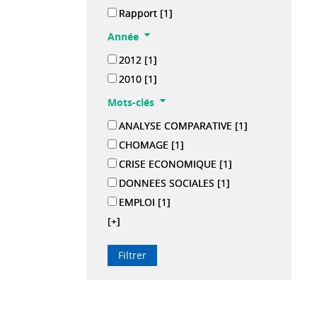
Rapport
[1]
Année
2012
[1]
2010
[1]
Mots-clés
ANALYSE COMPARATIVE
[1]
CHOMAGE
[1]
CRISE ECONOMIQUE
[1]
DONNEES SOCIALES
[1]
EMPLOI
[1]
[+]