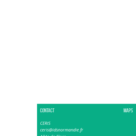
Contact
Maps
CERIS
ceris@idsnormandie.fr