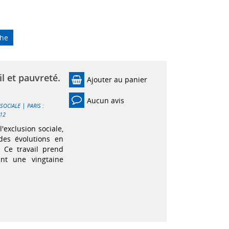
che
l et pauvreté.
Ajouter au panier
Aucun avis
|
 SOCIALE
PARIS :
12
'exclusion sociale,
es évolutions en
. Ce travail prend
nt une vingtaine