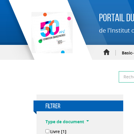
Portail du
de l'Institu
Basic
filtrer
Type de document
Livre
[1]