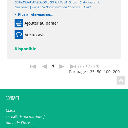
COMMISSARIAT GENERAL DU PLAN
;
M. Girard
;
E. Andreani
;
A.
|
|
Chauvenet
Paris : La Documentation française
1983
Plus d'information...
Ajouter au panier
Aucun avis
Disponible
1
(1 - 10 / 10)
Par page :
25
50
100
200
Contact
CERIS
ceris@idsnormandie.fr
Allée de Flore