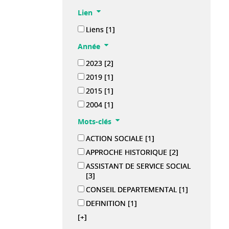
Lien
Liens
[1]
Année
2023
[2]
2019
[1]
2015
[1]
2004
[1]
Mots-clés
ACTION SOCIALE
[1]
APPROCHE HISTORIQUE
[2]
ASSISTANT DE SERVICE SOCIAL
[3]
CONSEIL DEPARTEMENTAL
[1]
DEFINITION
[1]
[+]