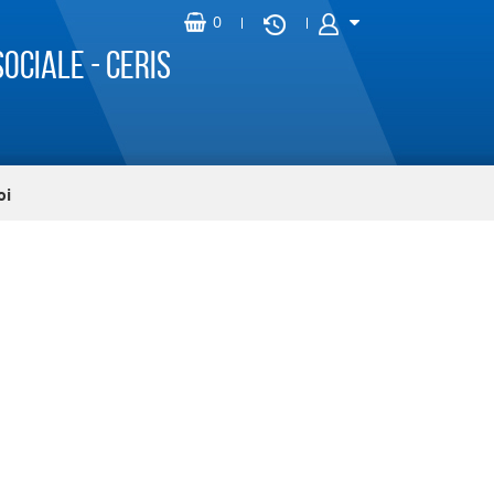
ociale - CERIS
oi