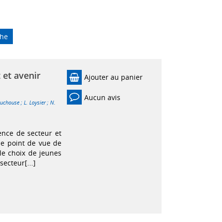
che
 et avenir
Ajouter au panier
Aucun avis
ouchouse
;
L. Loysier
;
N.
lence de secteur et
 le point de vue de
 le choix de jeunes
secteur[...]