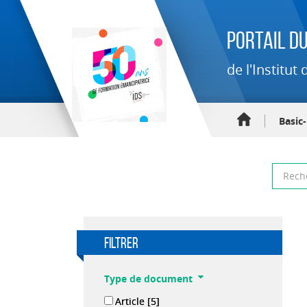
Portail du
de l'Institu
Basic
filtrer
Type de document
Article
[5]