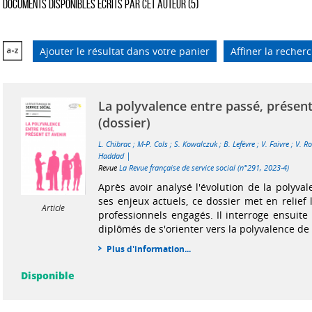
Documents disponibles écrits par cet auteur (
5
)
Ajouter le résultat dans votre panier
Affiner la recher
La polyvalence entre passé, présent
(dossier)
L. Chibrac
;
M-P. Cols
;
S. Kowalczuk
;
B. Lefèvre
;
V. Faivre
;
V. R
|
Haddad
Revue
La Revue française de service social (n°291, 2023-4)
Après avoir analysé l'évolution de la polyva
ses enjeux actuels, ce dossier met en relief
Article
professionnels engagés. Il interroge ensuite
diplômés de s'orienter vers la polyvalence de 
Plus d'information...
Disponible