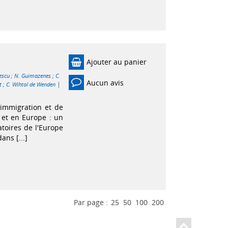
Ajouter au panier
escu
;
N. Guimazenes
;
C.
Aucun avis
|
t
;
C. Wihtol de Wenden
'immigration et de
e et en Europe : un
atoires de l'Europe
ans [...]
Par page :
25
50
100
200