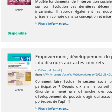
Modèle fondamental de l'intervention sociale, 
sur son évolution ces dernières décenni
Article
invariants. Il aborde également les nouv
prises en compte dans sa conception et mise
Plus d'information...
Disponible
Empowerment, développement du p
: du discours aux actes concrets
|
L. Chibrac
;
B. Portal
Revue
ASH - Actualités Sociales Hebdomadaires (n°2922, 28 AO
Comment faire évoluer le secteur social
participative ? Depuis dix ans, le conseil
Article
Gironde a mené une démarche d'empo
développement du pouvoir d'agir qui associ
porteuses de l'ap[...]
Plus d'information...