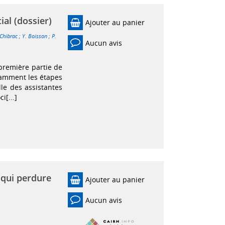
ial (dossier)
Ajouter au panier
 Chibrac
;
Y. Boisson
;
P.
Aucun avis
a première partie de
tamment les étapes
lle des assistantes
i[...]
 qui perdure
Ajouter au panier
Aucun avis