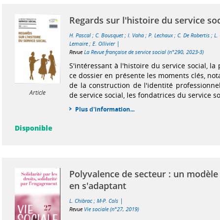
Regards sur l'histoire du service soc
H. Pascal
;
C. Bousquet
;
I. Vaha
;
P. Lechaux
;
C. De Robertis
;
L.
|
Lemaire
;
E. Ollivier
Revue
La Revue française de service social (n°290, 2023-3)
S'intéressant à l'histoire du service social, l
ce dossier en présente les moments clés, no
de la construction de l'identité professionne
Article
de service social, les fondatrices du service soc
Plus d'information...
Disponible
Polyvalence de secteur : un modèle
en s'adaptant
|
L. Chibrac
;
M-P. Cols
Revue
Vie sociale (n°27, 2019)