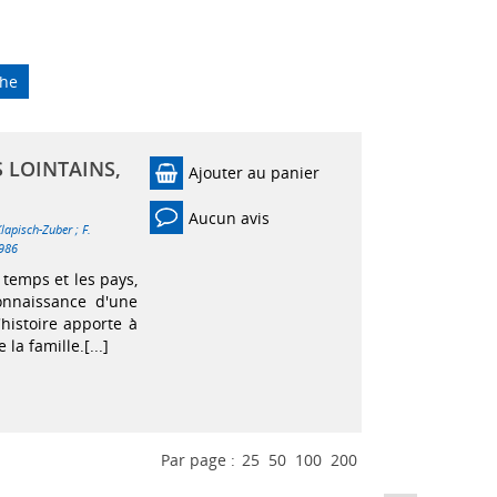
che
S LOINTAINS,
Ajouter au panier
Aucun avis
Klapisch-Zuber
;
F.
986
s temps et les pays,
onnaissance d'une
histoire apporte à
a famille.[...]
Par page :
25
50
100
200