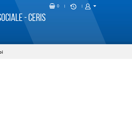
ociale - CERIS
oi