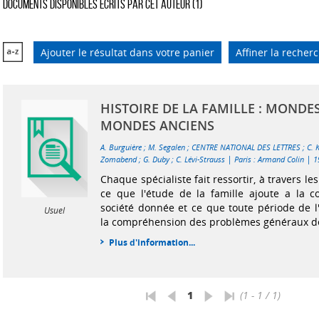
Documents disponibles écrits par cet auteur (
1
)
Ajouter le résultat dans votre panier
Affiner la recher
HISTOIRE DE LA FAMILLE : MONDE
MONDES ANCIENS
A. Burguière
;
M. Segalen
;
CENTRE NATIONAL DES LETTRES
;
C. 
|
|
Zomabend
;
G. Duby
;
C. Lévi-Strauss
Paris : Armand Colin
1
Chaque spécialiste fait ressortir, à travers le
ce que l'étude de la famille ajoute a la c
société donnée et ce que toute période de l'
Usuel
la compréhension des problèmes généraux de l
Plus d'information...
1
(1 - 1 / 1)