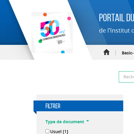
Portail du
de l'Institu
Basic
filtrer
Type de document
Usuel
[1]