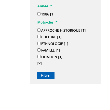
Année
1986
[1]
Mots-clés
APPROCHE HISTORIQUE
[1]
CULTURE
[1]
ETHNOLOGIE
[1]
FAMILLE
[1]
FILIATION
[1]
[+]