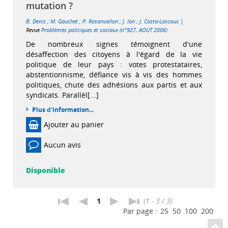
mutation ?
|
B. Denis
;
M. Gauchet
;
P. Rosanvallon
;
J. Ion
;
J. Costa-Lascoux
Revue
Problèmes politiques et sociaux (n°927, AOUT 2006)
De nombreux signes témoignent d'une
désaffection des citoyens à l'égard de la vie
politique de leur pays : votes protestataires,
abstentionnisme, défiance vis à vis des hommes
politiques, chute des adhésions aux partis et aux
syndicats. Parallèl[...]
Plus d'information...
Ajouter au panier
Aucun avis
Disponible
1
(1 - 3 / 3)
Par page :
25
50
100
200