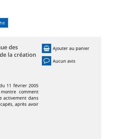
che
nue des
Ajouter au panier
 de la création
Aucun avis
du 11 février 2005
le montre comment
e activement dans
icapés, après avoir