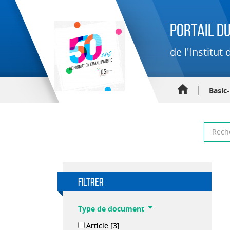
Portail du
de l'Institu
Basic
filtrer
Type de document
Article
[3]