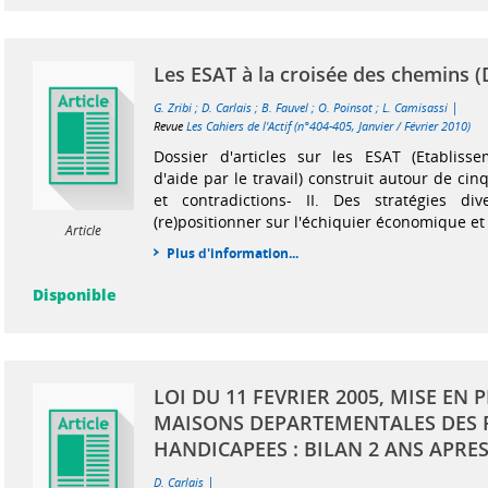
Les ESAT à la croisée des chemins (
|
G. Zribi
;
D. Carlais
;
B. Fauvel
;
O. Poinsot
;
L. Camisassi
Revue
Les Cahiers de l'Actif (n°404-405, Janvier / Février 2010)
Dossier d'articles sur les ESAT (Etablisse
d'aide par le travail) construit autour de cinq
et contradictions- II. Des stratégies div
(re)positionner sur l'échiquier économique et 
Article
Plus d'information...
Disponible
LOI DU 11 FEVRIER 2005, MISE EN 
MAISONS DEPARTEMENTALES DES
HANDICAPEES : BILAN 2 ANS APRE
|
D. Carlais