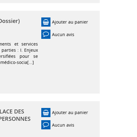
Dossier)
Ajouter au panier
Aucun avis
ments et services
 parties : I. Enjeux
ersifiées pour se
médico-socia[...]
PLACE DES
Ajouter au panier
 PERSONNES
Aucun avis
S