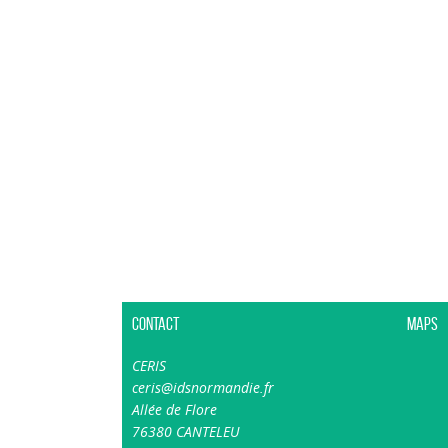
Contact
Maps
CERIS
ceris@idsnormandie.fr
Allée de Flore
76380 CANTELEU