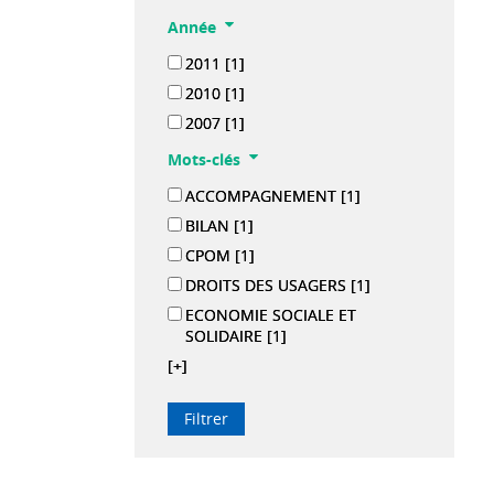
Année
2011
[1]
2010
[1]
2007
[1]
Mots-clés
ACCOMPAGNEMENT
[1]
BILAN
[1]
CPOM
[1]
DROITS DES USAGERS
[1]
ECONOMIE SOCIALE ET
SOLIDAIRE
[1]
[+]