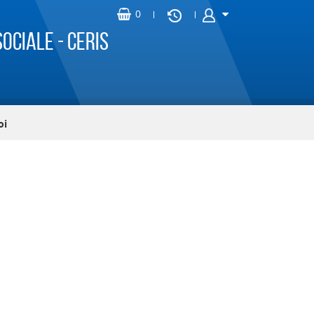
ociale - CERIS
oi