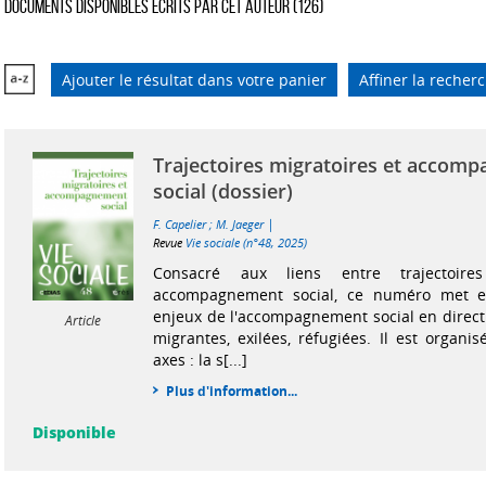
Documents disponibles écrits par cet auteur (
126
)
Ajouter le résultat dans votre panier
Affiner la recher
Trajectoires migratoires et accom
social (dossier)
|
F. Capelier
;
M. Jaeger
Revue
Vie sociale (n°48, 2025)
Consacré aux liens entre trajectoires
accompagnement social, ce numéro met en
enjeux de l'accompagnement social en direc
Article
migrantes, exilées, réfugiées. Il est organi
axes : la s[...]
Plus d'information...
Disponible