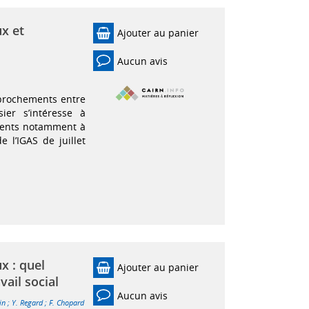
ux et
Ajouter au panier
Aucun avis
prochements entre
ier s’intéresse à
ements notamment à
 l’IGAS de juillet
x : quel
Ajouter au panier
vail social
Aucun avis
in
;
Y. Regard
;
F. Chopard