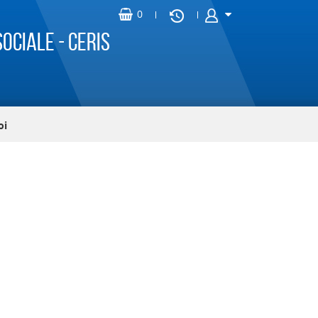
ociale - CERIS
oi