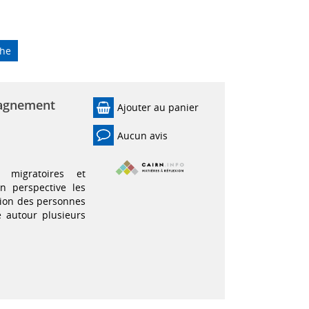
che
pagnement
Ajouter au panier
Aucun avis
 migratoires et
 perspective les
tion des personnes
sé autour plusieurs