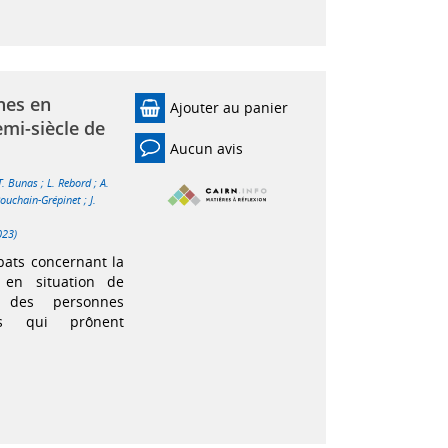
nnes en
Ajouter au panier
emi-siècle de
Aucun avis
T. Bunas
;
L. Rebord
;
A.
Pouchain-Grépinet
;
J.
023)
bats concernant la
 en situation de
 des personnes
ns qui prônent