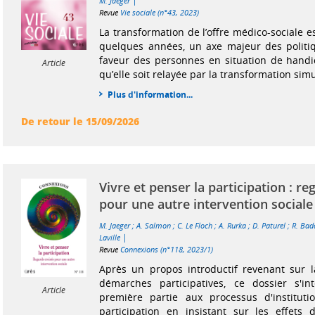
|
M. Jaeger
Revue
Vie sociale (n°43, 2023)
La transformation de l’offre médico-sociale 
quelques années, un axe majeur des politi
faveur des personnes en situation de handic
Article
qu’elle soit relayée par la transformation simul
Plus d'information...
De retour le 15/09/2026
Vivre et penser la participation : re
pour une autre intervention sociale
M. Jaeger
;
A. Salmon
;
C. Le Floch
;
A. Rurka
;
D. Paturel
;
R. Bad
|
Laville
Revue
Connexions (n°118, 2023/1)
Après un propos introductif revenant sur l
démarches participatives, ce dossier s'i
Article
première partie aux processus d'institutio
participation en insistant sur les effets 