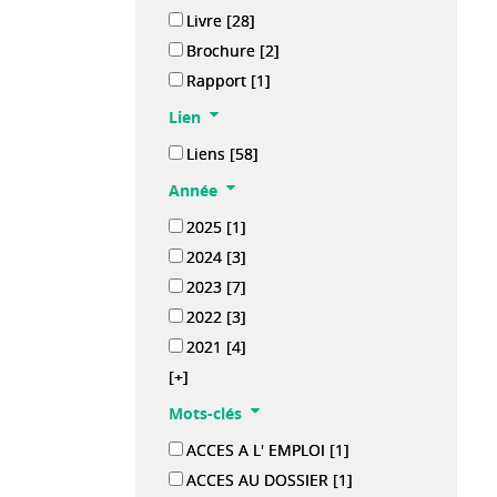
Livre
[28]
Brochure
[2]
Rapport
[1]
Lien
Liens
[58]
Année
2025
[1]
2024
[3]
2023
[7]
2022
[3]
2021
[4]
[+]
Mots-clés
ACCES A L' EMPLOI
[1]
ACCES AU DOSSIER
[1]