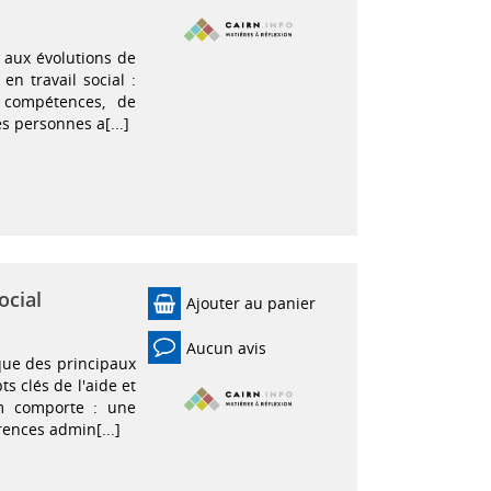
 aux évolutions de
en travail social :
e compétences, de
es personnes a[...]
ocial
Ajouter au panier
Aucun avis
que des principaux
ts clés de l'aide et
em comporte : une
rences admin[...]