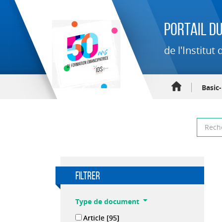
Portail du
de l'Institu
Basic
filtrer
Type de document
Article
[95]