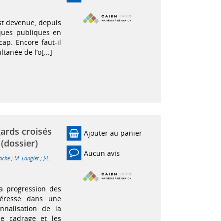
est devenue, depuis
ques publiques en
ap. Encore faut-il
tanée de l’o[...]
gards croisés
Ajouter au panier
 (dossier)
Aucun avis
ache
;
M. Langlet
;
J-L.
a progression des
ntéresse dans une
nnalisation de la
de cadrage et les