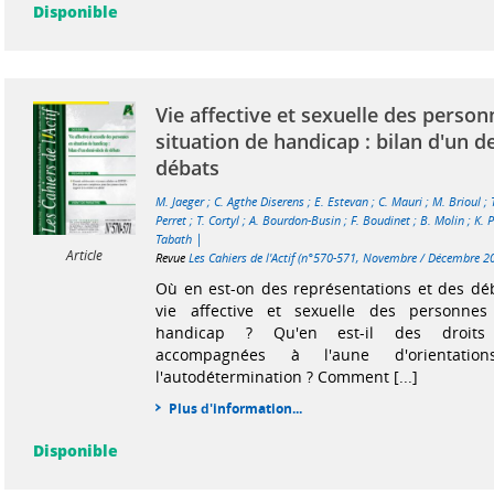
Disponible
Vie affective et sexuelle des perso
situation de handicap : bilan d'un d
débats
M. Jaeger
;
C. Agthe Diserens
;
E. Estevan
;
C. Mauri
;
M. Brioul
;
Perret
;
T. Cortyl
;
A. Bourdon-Busin
;
F. Boudinet
;
B. Molin
;
K. 
|
Tabath
Article
Revue
Les Cahiers de l'Actif (n°570-571, Novembre / Décembre 2
Où en est-on des représentations et des dé
vie affective et sexuelle des personnes
handicap ? Qu'en est-il des droits
accompagnées à l'aune d'orientatio
l'autodétermination ? Comment [...]
Plus d'information...
Disponible