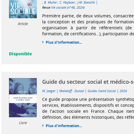
|
;
B. Muller
;
C. Heijboer
;
J-M. Bataille
Revue
Vie sociale (n°46, 2024)
Première partie, de deux volumes, consacrée
la conception et des pratiques de formation 
Article
organisation à partir de référentiels (d
formation, de certifications…), participation d
Plus d'information...
Disponible
Guide du secteur social et médico-s
|
|
|
M. Jaeger
Malakoff : Dunod
Guides Santé Social
2024
Ce guide propose une présentation synthéti
services, établissements, dispositifs et concep
de l'action sociale en France. Chaque it
définition, des éléments historiques, des réfé
Livre
Plus d'information...