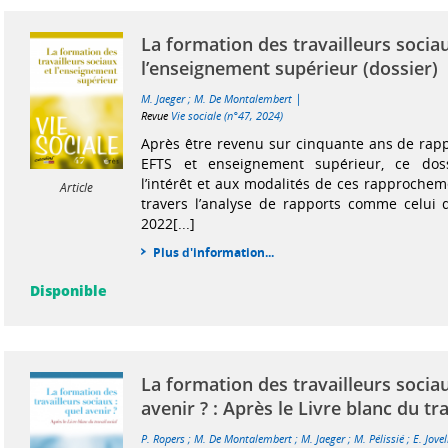
La formation des travailleurs socia
l’enseignement supérieur (dossier)
|
M. Jaeger
;
M. De Montalembert
Revue
Vie sociale (n°47, 2024)
Après être revenu sur cinquante ans de rap
EFTS et enseignement supérieur, ce doss
l’intérêt et aux modalités de ces rapproch
Article
travers l’analyse de rapports comme celui de
2022[...]
Plus d'information...
Disponible
La formation des travailleurs sociau
avenir ? : Après le Livre blanc du tra
P. Ropers
;
M. De Montalembert
;
M. Jaeger
;
M. Pélissié
;
E. Jovel