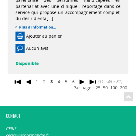
parentalité des personnes handicapées en
partenariat avec une clinique : reportage dans ce
service qui propose un accompagnement complet,
du désir d'enfa[...]
Plus d'information...
Ajouter au panier
Aucun avis
Disponible
1
2
3
4
5
6
(31 - 45 / 81)
Par page :
25
50
100
200
Contact
CERIS
ceris@idsnormandie.fr