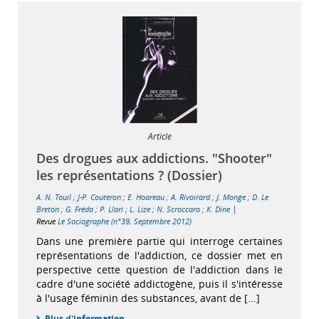
Article
Des drogues aux addictions. "Shooter"
les représentations ? (Dossier)
A. N. Touil
;
J-P. Couteron
;
E. Hoareau
;
A. Rivoirard
;
J. Monge
;
D. Le
|
Breton
;
G. Fréda
;
P. Llari
;
L. Lize
;
N. Scroccaro
;
K. Dine
Revue
Le Sociographe (n°39, Septembre 2012)
Dans une première partie qui interroge certaines
représentations de l'addiction, ce dossier met en
perspective cette question de l'addiction dans le
cadre d'une société addictogène, puis il s'intéresse
à l'usage féminin des substances, avant de [...]
Plus d'information...