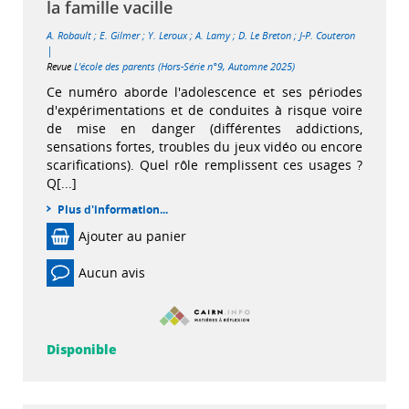
la famille vacille
A. Robault
;
E. Gilmer
;
Y. Leroux
;
A. Lamy
;
D. Le Breton
;
J-P. Couteron
|
Revue
L'école des parents (Hors-Série n°9, Automne 2025)
Ce numéro aborde l'adolescence et ses périodes
d'expérimentations et de conduites à risque voire
de mise en danger (différentes addictions,
sensations fortes, troubles du jeux vidéo ou encore
scarifications). Quel rôle remplissent ces usages ?
Q[...]
Plus d'information...
Ajouter au panier
Aucun avis
Disponible