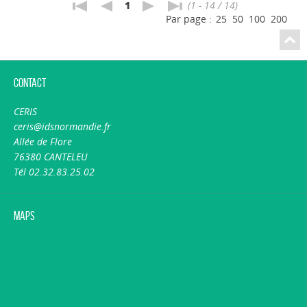
1
(1 - 14 / 14)
Par page :
25
50
100
200
Contact
CERIS
ceris@idsnormandie.fr
Allée de Flore
76380 CANTELEU
Tél 02.32.83.25.02
Maps