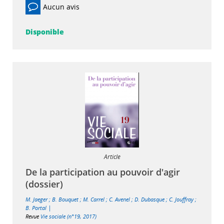
Aucun avis
Disponible
Article
De la participation au pouvoir d'agir
(dossier)
M. Jaeger
;
B. Bouquet
;
M. Carrel
;
C. Avenel
;
D. Dubasque
;
C. Jouffray
;
|
B. Portal
Revue
Vie sociale (n°19, 2017)