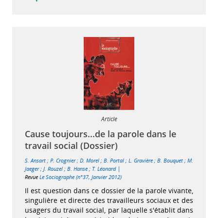
Article
Cause toujours...de la parole dans le
travail social (Dossier)
S. Ansart
;
P. Crognier
;
D. Morel
;
B. Portal
;
L. Gravière
;
B. Bouquet
;
M.
|
Jaeger
;
J. Rouzel
;
B. Hanse
;
T. Léonard
Revue
Le Sociographe (n°37, Janvier 2012)
Il est question dans ce dossier de la parole vivante,
singulière et directe des travailleurs sociaux et des
usagers du travail social, par laquelle s'établit dans