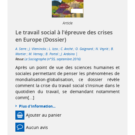
Article
Le travail social à l'épreuve des crises
en Europe (Dossier)
A. Serre
;
J. Vleminckx
;
L. Izzo
;
C. Anché
;
O. Gaignard
;
N. Veyrié
;
B.
|
Mortier
;
M. Vernay
;
B. Portal
;
J. Ardoino
Revue
Le Sociographe (n°55, septembre 2016)
Après un point de vue des sciences humaines et
sociales permettant de penser les phénomènes de
mondialisation-globalisation, ce dossier révèle
comment la crise du travail social s'insinue dans le
quotidien du travail, se demandant notamment
comm[...]
Plus d'information...
Ajouter au panier
Aucun avis