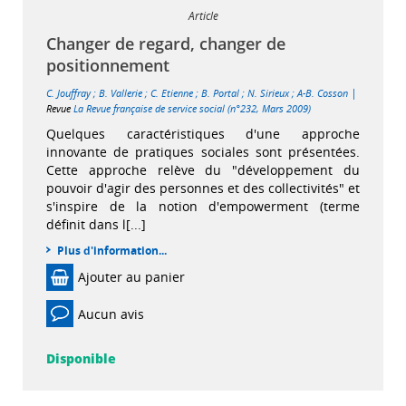
Article
Changer de regard, changer de
positionnement
|
C. Jouffray
;
B. Vallerie
;
C. Etienne
;
B. Portal
;
N. Sirieux
;
A-B. Cosson
Revue
La Revue française de service social (n°232, Mars 2009)
Quelques caractéristiques d'une approche
innovante de pratiques sociales sont présentées.
Cette approche relève du "développement du
pouvoir d'agir des personnes et des collectivités" et
s'inspire de la notion d'empowerment (terme
définit dans l[...]
Plus d'information...
Ajouter au panier
Aucun avis
Disponible