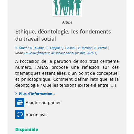
Article
Ethique, déontologie, les fondements
du travail social
|
V. Faivre
;
A. Dulong
;
C. Cappaï
;
J. Grisoni
;
P. Merlier
;
B. Portal
Revue
La Revue française de service social (n°300, 2026-1)
A l'occasion de la parution de son trois centième
numéro, l'ANAS propose une réflexion sur ces
thématiques essentielles, d'un point de conceptuel
et philosophique. Comment définir l'éthique et la
déontologie ? Quelles tensions existe-t-il entre [...]
Plus d'information...
Ajouter au panier
Aucun avis
Disponible