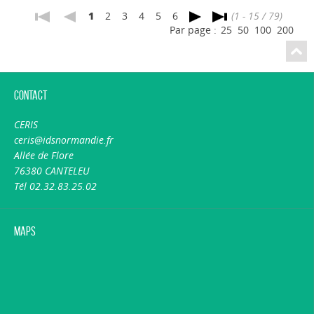
1
2
3
4
5
6
(1 - 15 / 79)
Par page :
25
50
100
200
Contact
CERIS
ceris@idsnormandie.fr
Allée de Flore
76380 CANTELEU
Tél 02.32.83.25.02
Maps