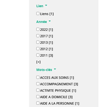
Lien
Liens
[1]
Année
2022
[1]
2017
[1]
2013
[1]
2012
[1]
2011
[3]
[+]
Mots-clés
ACCES AUX SOINS
[1]
ACCOMPAGNEMENT
[3]
ACTIVITE PHYSIQUE
[1]
AIDE A DOMICILE
[3]
AIDE A LA PERSONNE
[1]