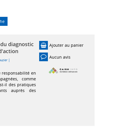
che
 du diagnostic
Ajouter au panier
'action
Aucun avis
|
auzier
 responsabilité en
mpagnées, comme
st-il des pratiques
nants auprès des