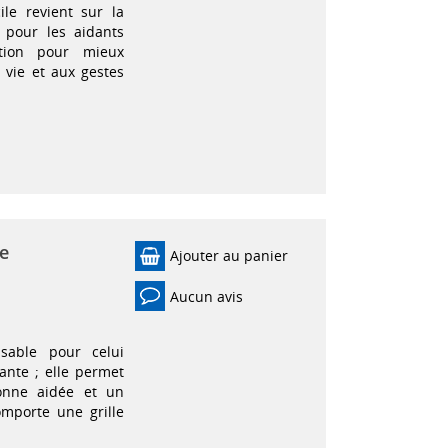
le revient sur la
 pour les aidants
vation pour mieux
vie et aux gestes
e
Ajouter au panier
Aucun avis
nsable pour celui
nte ; elle permet
onne aidée et un
omporte une grille