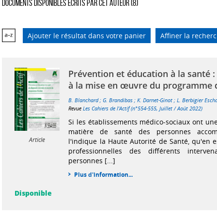
Documents disponibles écrits par cet auteur (
8
)
Ajouter le résultat dans votre panier
Affiner la recher
Prévention et éducation à la santé :
à la mise en œuvre du programme d
B. Blanchard
;
G. Brandibas
;
K. Darnet-Ginot
;
L. Berbigier Esch
Revue
Les Cahiers de l'Actif (n°554-555, Juillet / Août 2022)
Si les établissements médico-sociaux ont une
matière de santé des personnes acco
Article
l'indique la Haute Autorité de Santé, qu'en e
professionnelles des différents interve
personnes [...]
Plus d'information...
Disponible