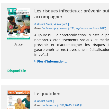
Les risques infectieux : prévenir pu
accompagner
|
K. Darnet-Ginot
;
A. Marquet
Revue
Doc'accompagnement (n°11, septembre - octobre 2017)
Aujourd'hui la "protocolisation" s'installe
nombreux établissements sociaux et médic
prévenir et d'accompagner les risques in
Article
gastro-entérite, etc.) avec une médicalisati
impo[...]
Plus d'information...
Disponible
Le quotidien
|
K. Darnet-Ginot
Revue
Doc'domicile (n°28, JANVIER 2013)