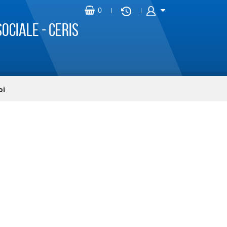
ociale - CERIS
oi