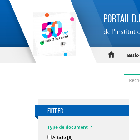
Portail du
de l'Institu
Basic
filtrer
Type de document
Article
[8]