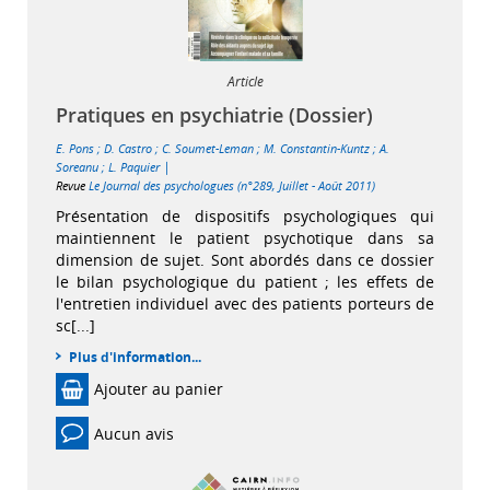
Article
Pratiques en psychiatrie (Dossier)
E. Pons
;
D. Castro
;
C. Soumet-Leman
;
M. Constantin-Kuntz
;
A.
|
Soreanu
;
L. Paquier
Revue
Le Journal des psychologues (n°289, Juillet - Août 2011)
Présentation de dispositifs psychologiques qui
maintiennent le patient psychotique dans sa
dimension de sujet. Sont abordés dans ce dossier
le bilan psychologique du patient ; les effets de
l'entretien individuel avec des patients porteurs de
sc[...]
Plus d'information...
Ajouter au panier
Aucun avis