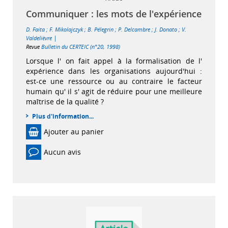
Communiquer : les mots de l'expérience
D. Faita
;
F. Mikolajczyk
;
B. Pélegrin
;
P. Delcambre
;
J. Donato
;
V.
|
Valdelièvre
Revue
Bulletin du CERTEIC (n°20, 1998)
Lorsque l' on fait appel à la formalisation de l'
expérience dans les organisations aujourd'hui :
est-ce une ressource ou au contraire le facteur
humain qu' il s' agit de réduire pour une meilleure
maîtrise de la qualité ?
Plus d'information...
Ajouter au panier
Aucun avis