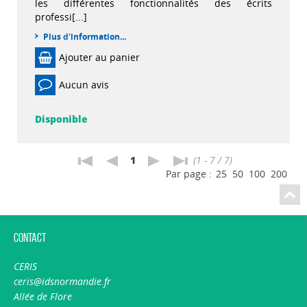
les différentes fonctionnalités des écrits
professi[...]
Plus d'information...
Ajouter au panier
Aucun avis
Disponible
1
(1 - 7 / 7)
Par page :
25
50
100
200
Contact
CERIS
ceris@idsnormandie.fr
Allée de Flore