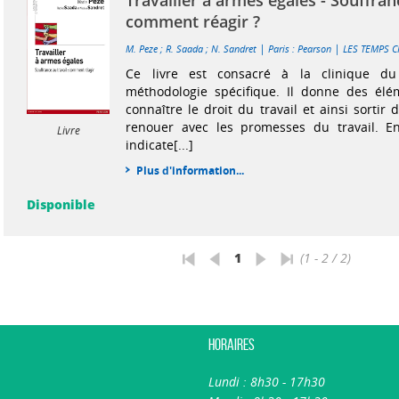
Travailler à armes égales - Souffranc
comment réagir ?
|
|
M. Peze
;
R. Saada
;
N. Sandret
Paris : Pearson
LES TEMPS 
Ce livre est consacré à la clinique du
méthodologie spécifique. Il donne des él
connaître le droit du travail et ainsi sortir 
renouer avec les promesses du travail. E
Livre
indicate[...]
Plus d'information...
Disponible
1
(1 - 2 / 2)
Horaires
Lundi : 8h30 - 17h30