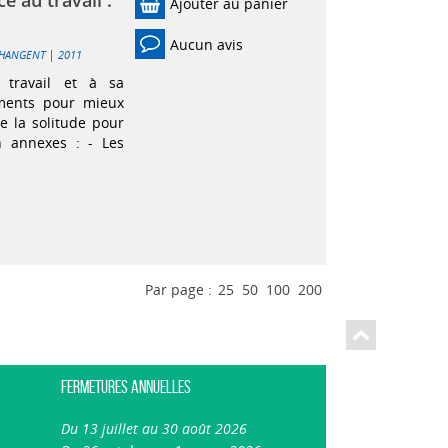
e au travail :
Ajouter au panier
Aucun avis
|
CHANGENT
2011
 travail et à sa
éments pour mieux
de la solitude pour
n annexes : - Les
Par page :
25
50
100
200
Fermetures annuelles
Du 13 juillet au 30 août 2026