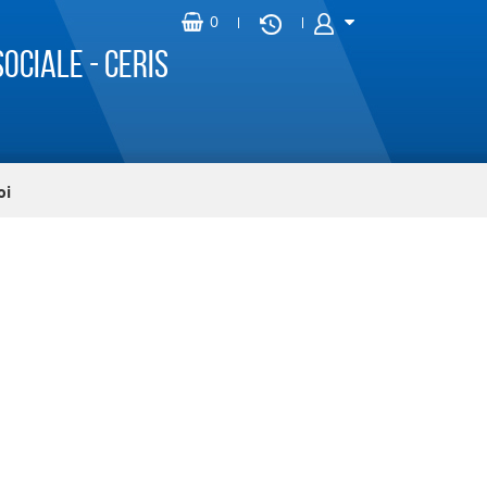
ociale - CERIS
oi