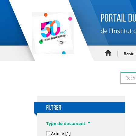
Portail du
de l'Institu
Basic
filtrer
Type de document
Article
[1]