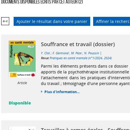
Documents disponibles écrits par cet auteur (
2
)
Ajouter le résultat dans votre panier
Affiner la recher
Souffrance et travail (dossier)
|
Y. Clot
;
F. Germond
;
M. Peze
;
N. Poussin
Revue
Pratiques en santé mentale (n°1/2024, 2024)
Parmi les éléments présents dans ce dossier :
apports de la psychothérapie institutionnelle 
l'attachement dans les pratiques d'intervent
Article
du travail ; témoignage d'une personne ayant 
Plus d'information...
Disponible