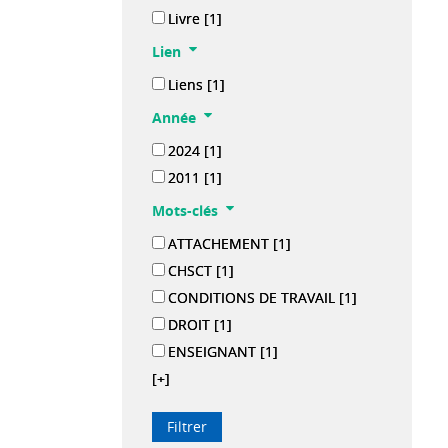
Livre
[1]
Lien
Liens
[1]
Année
2024
[1]
2011
[1]
Mots-clés
ATTACHEMENT
[1]
CHSCT
[1]
CONDITIONS DE TRAVAIL
[1]
DROIT
[1]
ENSEIGNANT
[1]
[+]