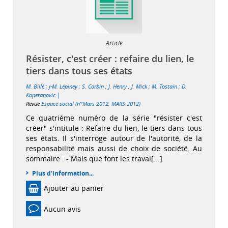
Article
Résister, c'est créer : refaire du lien, le
tiers dans tous ses états
M. Billé
;
J-M. Lépiney
;
S. Corbin
;
J. Henry
;
J. Mick
;
M. Tostain
;
D.
|
Kapetanovic
Revue
Espace social (n°Mars 2012, MARS 2012)
Ce quatrième numéro de la série "résister c'est
créer" s'intitule : Refaire du lien, le tiers dans tous
ses états. Il s'interroge autour de l'autorité, de la
responsabilité mais aussi de choix de société. Au
sommaire : - Mais que font les travai[...]
Plus d'information...
Ajouter au panier
Aucun avis