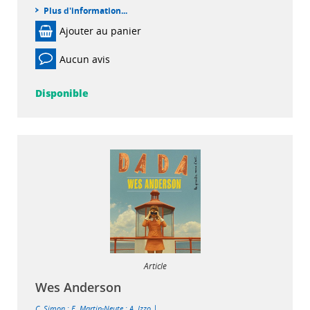
Plus d'information...
Ajouter au panier
Aucun avis
Disponible
Article
Wes Anderson
|
C. Simon
;
E. Martin-Neute
;
A. Izzo