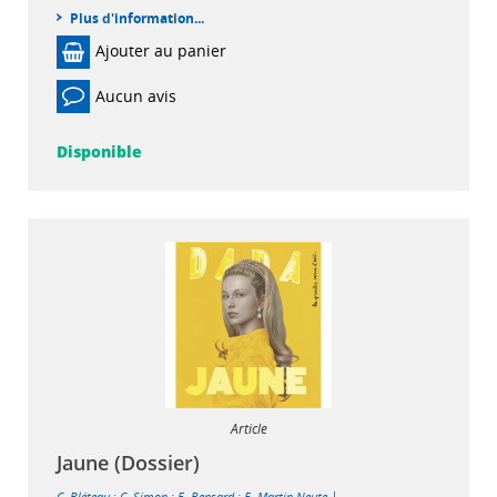
Plus d'information...
Ajouter au panier
Aucun avis
Disponible
Article
Jaune (Dossier)
|
C. Bléteau
;
C. Simon
;
E. Bensard
;
E. Martin-Neute