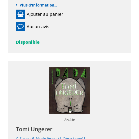
Plus d'information...
Ajouter au panier
Aucun avis
Disponible
Article
Tomi Ungerer
|
C. Simon
;
E. Martin-Neute
;
M. Celeux-Lanval