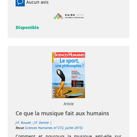
Aucun avis
Disponible
Article
Ce que la musique fait aux humains
|
J-F. Bouvet
;
J-F. Dortier
Revue
Sciences Humaines (n°272, Juillet 2015)
Comment et pourquoi la musique agit-elle sur