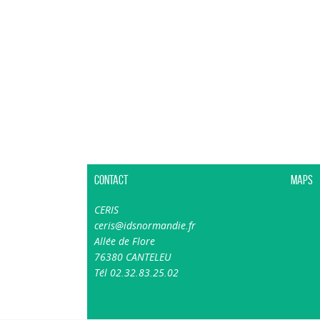
Contact
Maps
CERIS
ceris@idsnormandie.fr
Allée de Flore
76380 CANTELEU
Tél 02.32.83.25.02