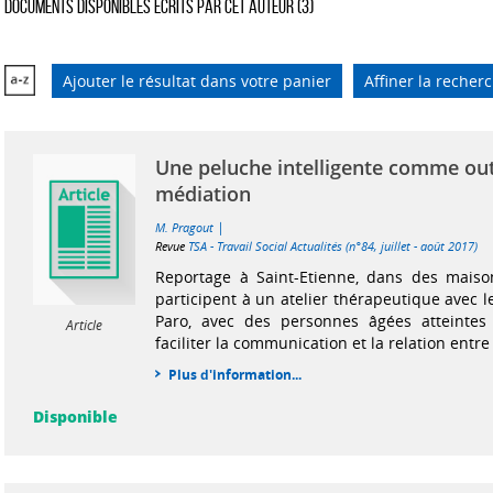
Documents disponibles écrits par cet auteur (
3
)
Ajouter le résultat dans votre panier
Affiner la recher
Une peluche intelligente comme out
médiation
|
M. Pragout
Revue
TSA - Travail Social Actualités (n°84, juillet - août 2017)
Reportage à Saint-Etienne, dans des maison
participent à un atelier thérapeutique avec 
Paro, avec des personnes âgées atteintes
Article
faciliter la communication et la relation entr
Plus d'information...
Disponible