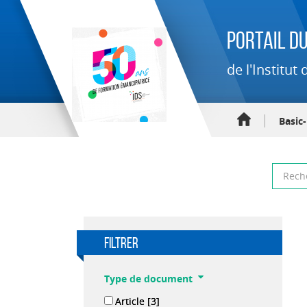
Portail du
de l'Institu
Basic
filtrer
Type de document
Article
[3]