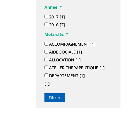
Année
2017
[1]
2016
[2]
Mots-clés
ACCOMPAGNEMENT
[1]
AIDE SOCIALE
[1]
ALLOCATION
[1]
ATELIER THERAPEUTIQUE
[1]
DEPARTEMENT
[1]
[+]