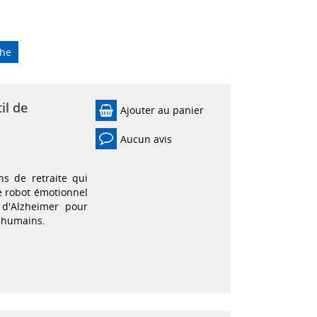
che
il de
Ajouter au panier
Aucun avis
s de retraite qui
le robot émotionnel
 d'Alzheimer pour
e humains.