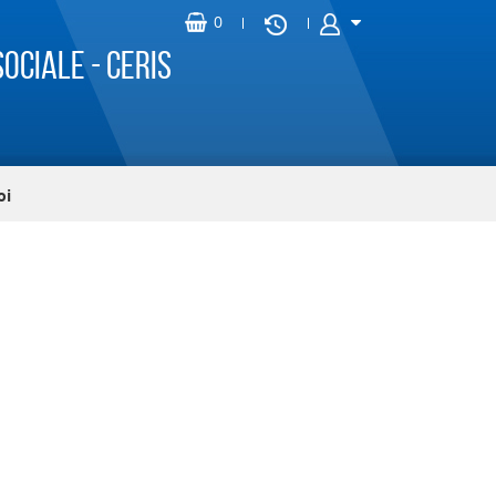
ociale - CERIS
oi