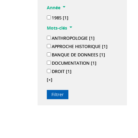
Année
1985
[1]
Mots-clés
ANTHROPOLOGIE
[1]
APPROCHE HISTORIQUE
[1]
BANQUE DE DONNEES
[1]
DOCUMENTATION
[1]
DROIT
[1]
[+]