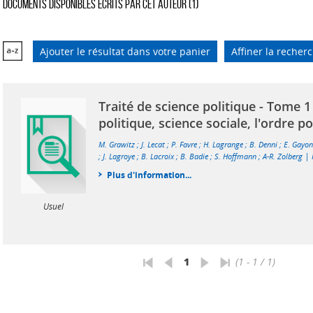
Documents disponibles écrits par cet auteur (
1
)
Ajouter le résultat dans votre panier
Affiner la recher
Traité de science politique - Tome 1 
politique, science sociale, l'ordre po
M. Grawitz
;
J. Lecat
;
P. Favre
;
H. Lagrange
;
B. Denni
;
E. Gayo
|
;
J. Lagroye
;
B. Lacroix
;
B. Badie
;
S. Hoffmann
;
A-R. Zolberg
Plus d'information...
Usuel
1
(1 - 1 / 1)