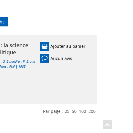
che
: la science
Ajouter au panier
litique
Aucun avis
n
;
G. Balandier
;
P. Braud
|
Paris : PUF
1985
Par page :
25
50
100
200