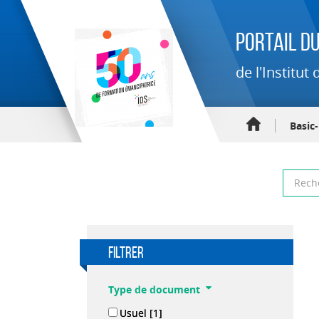
Portail du
de l'Institu
Basic
filtrer
Type de document
Usuel
[1]