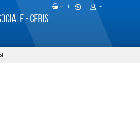
ociale - CERIS
oi