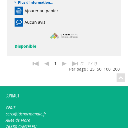
Plus d'information...
Ajouter au panier
Aucun avis
Disponible
1
(1 - 4 / 4)
Par page :
25
50
100
200
Contact
CERIS
ceris@idsnormandie.fr
Allée de Flore
76380 CANTELEU