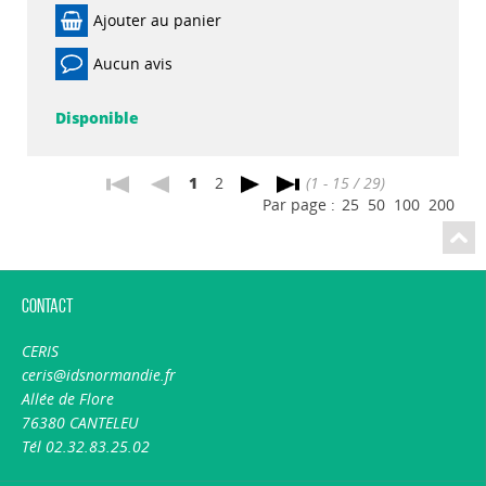
Ajouter au panier
Aucun avis
Disponible
1
2
(1 - 15 / 29)
Par page :
25
50
100
200
Contact
CERIS
ceris@idsnormandie.fr
Allée de Flore
76380 CANTELEU
Tél 02.32.83.25.02