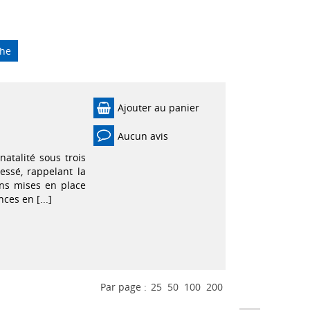
che
Ajouter au panier
Aucun avis
natalité sous trois
essé, rappelant la
ons mises en place
nces en [...]
Par page :
25
50
100
200