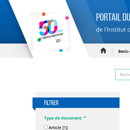
Portail du
de l'Institu
Basic
filtrer
Type de document
Article
[1]