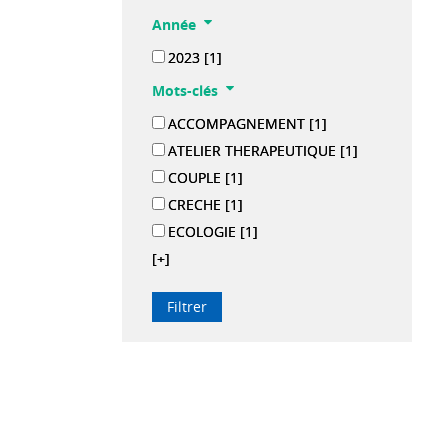
Année
2023
[1]
Mots-clés
ACCOMPAGNEMENT
[1]
ATELIER THERAPEUTIQUE
[1]
COUPLE
[1]
CRECHE
[1]
ECOLOGIE
[1]
[+]