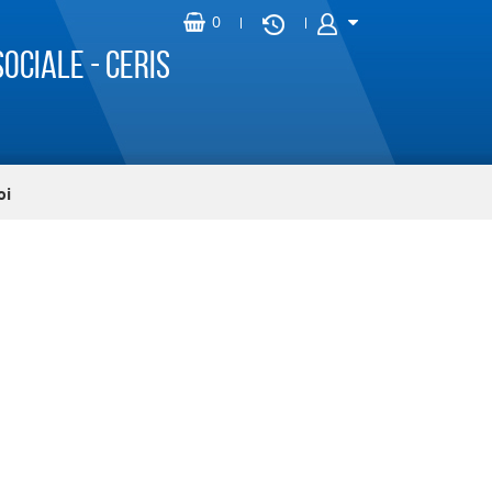
ociale - CERIS
oi