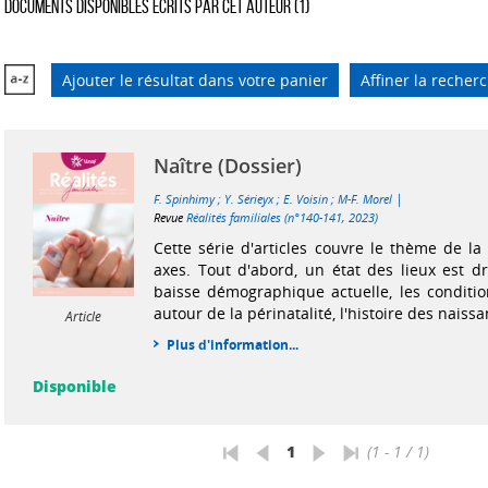
Documents disponibles écrits par cet auteur (
1
)
Ajouter le résultat dans votre panier
Affiner la recher
Naître (Dossier)
|
F. Spinhimy
;
Y. Sérieyx
;
E. Voisin
;
M-F. Morel
Revue
Réalités familiales (n°140-141, 2023)
Cette série d'articles couvre le thème de la 
axes. Tout d'abord, un état des lieux est dr
baisse démographique actuelle, les conditi
autour de la périnatalité, l'histoire des naissa
Article
Plus d'information...
Disponible
1
(1 - 1 / 1)