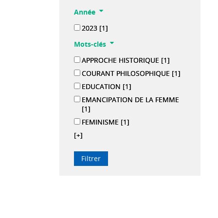
Année
2023
[1]
Mots-clés
APPROCHE HISTORIQUE
[1]
COURANT PHILOSOPHIQUE
[1]
EDUCATION
[1]
EMANCIPATION DE LA FEMME
[1]
FEMINISME
[1]
[+]