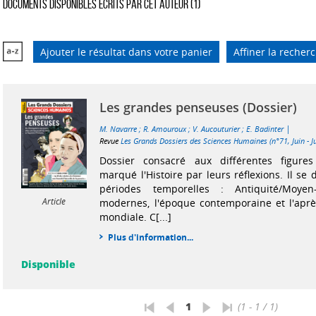
Documents disponibles écrits par cet auteur (
1
)
Ajouter le résultat dans votre panier
Affiner la recher
Les grandes penseuses (Dossier)
|
M. Navarre
;
R. Amouroux
;
V. Aucouturier
;
E. Badinter
Revue
Les Grands Dossiers des Sciences Humaines (n°71, Juin - Ju
Dossier consacré aux différentes figure
marqué l'Histoire par leurs réflexions. Il s
périodes temporelles : Antiquité/Moye
Article
modernes, l'époque contemporaine et l'apr
mondiale. C[...]
Plus d'information...
Disponible
1
(1 - 1 / 1)