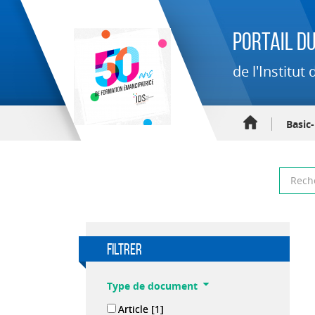
Portail du
de l'Institu
Basic
filtrer
Type de document
Article
[1]