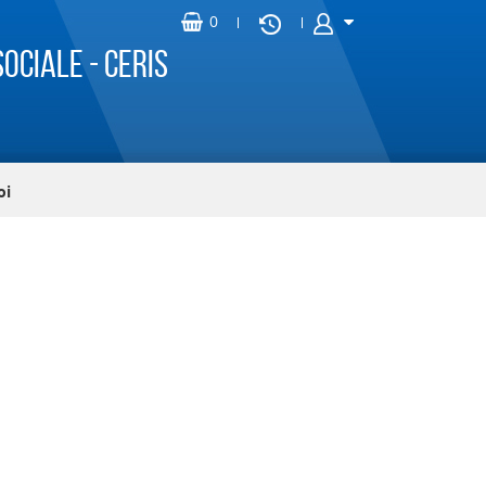
ociale - CERIS
oi