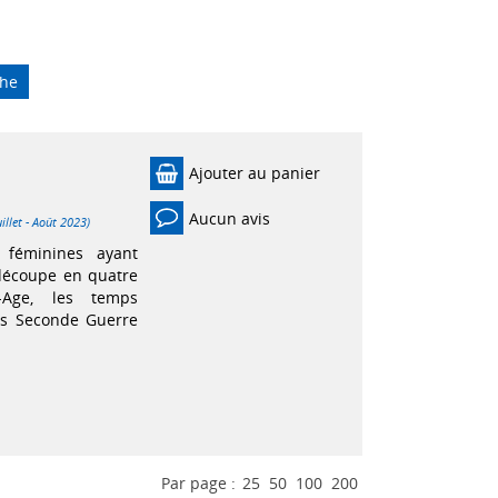
che
Ajouter au panier
Aucun avis
illet - Août 2023)
s féminines ayant
e découpe en quatre
n-Age, les temps
ès Seconde Guerre
Par page :
25
50
100
200