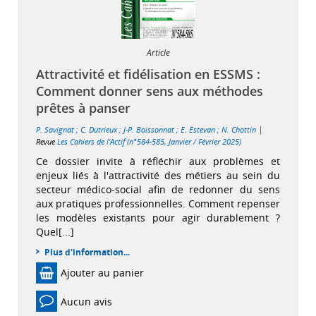
Article
Attractivité et fidélisation en ESSMS :
Comment donner sens aux méthodes
prêtes à panser
|
P. Savignat
;
C. Dutrieux
;
J-P. Boissonnat
;
E. Estevan
;
N. Chottin
Revue
Les Cahiers de l'Actif (n°584-585, Janvier / Février 2025)
Ce dossier invite à réfléchir aux problèmes et
enjeux liés à l'attractivité des métiers au sein du
secteur médico-social afin de redonner du sens
aux pratiques professionnelles. Comment repenser
les modèles existants pour agir durablement ?
Quel[...]
Plus d'information...
Ajouter au panier
Aucun avis