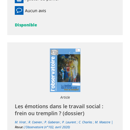
Aucun avis
Disponible
Article
Les émotions dans le travail social :
frein ou tremplin ? (dossier)
|
M. Virat
;
R. Coenen
;
P. Gaberan
;
P. Laurent
;
C. Charles
;
M. Maestre
Revue
L'Observatoire (n°102, avril 2020)