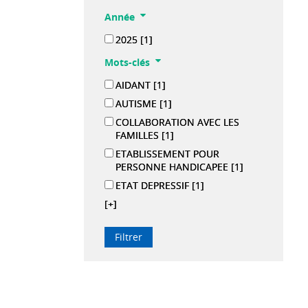
Année
2025
[1]
Mots-clés
AIDANT
[1]
AUTISME
[1]
COLLABORATION AVEC LES
FAMILLES
[1]
ETABLISSEMENT POUR
PERSONNE HANDICAPEE
[1]
ETAT DEPRESSIF
[1]
[+]