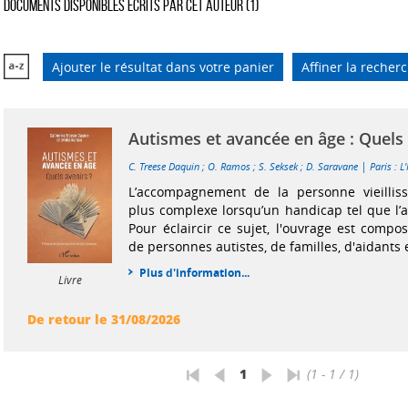
Documents disponibles écrits par cet auteur (
1
)
Ajouter le résultat dans votre panier
Affiner la recher
Autismes et avancée en âge : Quels 
|
C. Treese Daquin
;
O. Ramos
;
S. Seksek
;
D. Saravane
Paris : 
L’accompagnement de la personne vieilliss
plus complexe lorsqu’un handicap tel que l’a
Pour éclaircir ce sujet, l'ouvrage est comp
de personnes autistes, de familles, d'aidants e
Plus d'information...
Livre
De retour le 31/08/2026
1
(1 - 1 / 1)