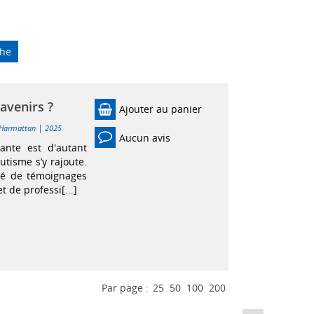
che
avenirs ?
Ajouter au panier
|
L'Harmattan
2025
Aucun avis
ante est d'autant
utisme s’y rajoute.
osé de témoignages
t de professi[...]
Par page :
25
50
100
200