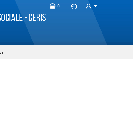
ociale - CERIS
oi