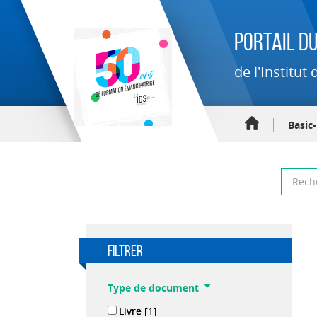
Portail du
de l'Institu
Basic
filtrer
Type de document
Livre
[1]