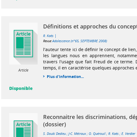
Définitions et approches du concept
|
R. Kaës
Revue
Adolescence (n°65, SEPTEMBRE 2008)
l'auteur tente ici de définir le concept de lien
les langues nous en apprennent, notamme
travers l'usage que fait Freud de ce terme
temps, il en caractérise quelques approches e
Article
Plus d'information...
Disponible
Reconnaitre les discriminations, dé
(dossier)
S. Douki Dedieu
;
J-C. Métraux
;
O. Quérouil
;
R. Kaës
;
E. Verdier