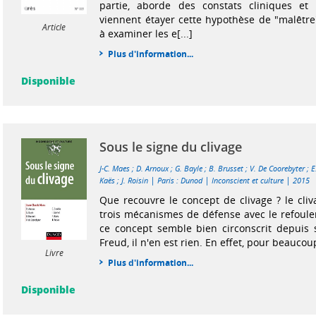
partie, aborde des constats cliniques et
viennent étayer cette hypothèse de "malêtre
Article
à examiner les e[...]
Plus d'information...
Disponible
Sous le signe du clivage
J-C. Maes
;
D. Arnoux
;
G. Bayle
;
B. Brusset
;
V. De Coorebyter
;
E
|
|
|
Kaës
;
J. Roisin
Paris : Dunod
Inconscient et culture
2015
Que recouvre le concept de clivage ? le cliv
trois mécanismes de défense avec le refoulem
ce concept semble bien circonscrit depuis 
Freud, il n'en est rien. En effet, pour beaucoup
Livre
Plus d'information...
Disponible