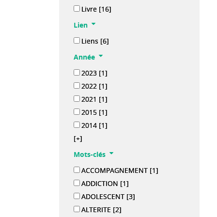
Livre
[16]
Lien
Liens
[6]
Année
2023
[1]
2022
[1]
2021
[1]
2015
[1]
2014
[1]
[+]
Mots-clés
ACCOMPAGNEMENT
[1]
ADDICTION
[1]
ADOLESCENT
[3]
ALTERITE
[2]