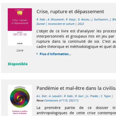
Crise, rupture et dépassement
R. Kaës
;
A. Missenard
;
R. Kaspi
;
D. Anzieu
;
J. Guillaumin
;
J. Bl
|
|
Dunod
Inconscient et culture
2022
L'objet de ce livre est d'analyser les process
interpersonnels et groupaux mis en jeu par 
rupture dans la continuité de soi. C'est au
cadre théorique et méthodologique et quel disp
Livre
Plus d'information...
Disponible
Pandémie et mal-être dans la civilis
|
A-L. Diet
;
A. Laoukili
;
R. Kaës
;
R. Gori
;
J-L. Prades
;
C. Tapia
Revue
Connexions (n°115, 2021/1)
La première partie de ce dossier tr
anthropologiques de cette crise contempo