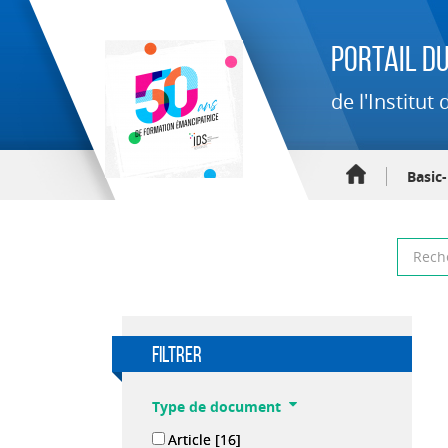
Portail du
de l'Institu
Basic
filtrer
Type de document
Article
[16]