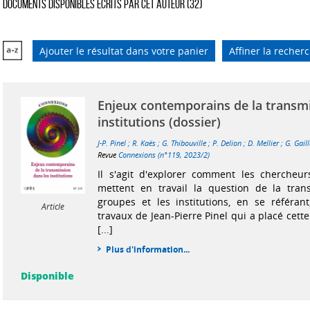
Documents disponibles écrits par cet auteur (
32
)
Ajouter le résultat dans votre panier
Affiner la recher
Enjeux contemporains de la transmi
institutions (dossier)
J-P. Pinel
;
R. Kaës
;
G. Thibouville
;
P. Delion
;
D. Mellier
;
G. Gail
Revue
Connexions (n°119, 2023/2)
Il s'agit d'explorer comment les chercheurs
mettent en travail la question de la tran
groupes et les institutions, en se référan
Article
travaux de Jean-Pierre Pinel qui a placé cet
[...]
Plus d'information...
Disponible