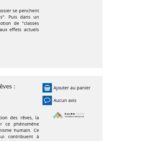
ossier se penchent
es". Puis dans un
otion de "classes
aux effets actuels
êves :
Ajouter au panier
Aucun avis
tion des rêves, la
iner ce phénomène
chisme humain. Ce
qui contribuent à