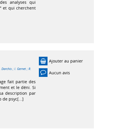
 des analyses qui
" et qui cherchent
Ajouter au panier
. Darchis
;
I. Gernet
;
R.
Aucun avis
age fait partie des
ent et le déni. Si
sa description par
 de psyc[...]