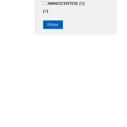
AMNIOCENTESE
[1]
[+]