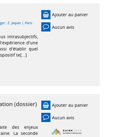
Ajouter au panier
|
eger
;
E. Jaques
Paris :
Aucun avis
us intrasubjectifs,
l'expérience d'une
ssi d'établir quel
ositif te[...]
ation (dossier)
Ajouter au panier
Aucun avis
aite des enjeux
raine. La seconde