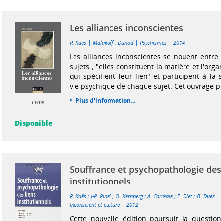
Les alliances inconscientes
|
|
|
R. Kaës
Malakoff : Dunod
Psychismes
2014
Les alliances inconscientes se nouent entre
sujets ; "elles constituent la matière et l'or
qui spécifient leur lien" et participent à la 
vie psychique de chaque sujet. Cet ouvrage pr
Plus d'information...
Livre
Disponible
Souffrance et psychopathologie des
institutionnels
R. Kaës
;
J-P. Pinel
;
O. Kernberg
;
A. Correale
;
E. Diet
;
B. Duez
|
Inconscient et culture
2012
Cette nouvelle édition poursuit la questio