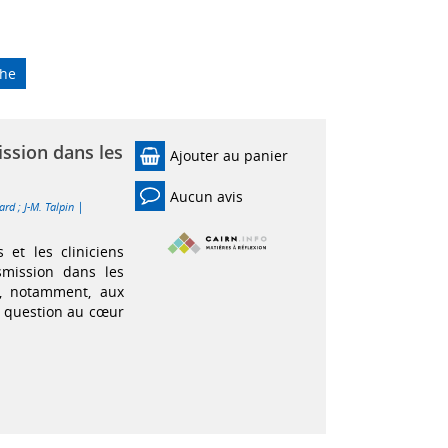
che
ssion dans les
Ajouter au panier
Aucun avis
|
lard
;
J-M. Talpin
 et les cliniciens
smission dans les
t, notamment, aux
te question au cœur