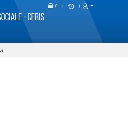
ociale - CERIS
oi