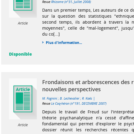
Revue
Rhizome (n°31, Juillet 2008)
Dans un premier temps, Les auteurs de ce d
sur la question des statistiques "ethniqu
second temps, ils abordent à travers la n
Article
moyennes", celle de "mal-logement", jusqu'
du co[...]
Plus d'information...
Disponible
Frondaisons et arborescences des r
nouvelles perspectives
|
M. Fognini
;
B. Lechevalier
;
R. Kaës
Revue
Le Coq-héron (n°191, DECEMBRE 2007)
Depuis le travail de Freud sur l'interpréta
théorie psychanalytique n'a cessé d'aff
fondamental qui permet d'explorer le psy
Article
dossier réunit les recherches récentes 