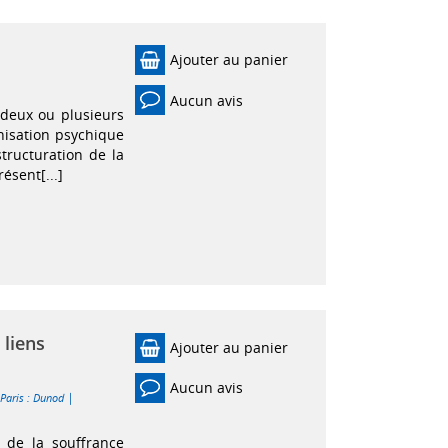
Ajouter au panier
Aucun avis
 deux ou plusieurs
ganisation psychique
structuration de la
ésent[...]
 liens
Ajouter au panier
Aucun avis
|
|
Paris : Dunod
n de la souffrance