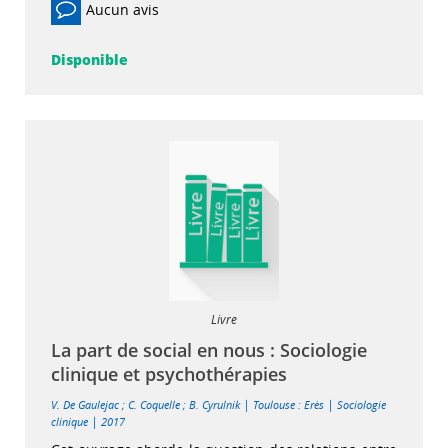
Aucun avis
Disponible
Livre
La part de social en nous : Sociologie
clinique et psychothérapies
|
|
V. De Gaulejac
;
C. Coquelle
;
B. Cyrulnik
Toulouse : Erès
Sociologie
|
clinique
2017