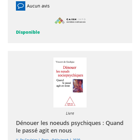
Aucun avis
Disponible
Livre
Dénouer les noeuds psychiques : Quand
le passé agit en nous
|
|
V. De Gaulejac
Paris : Odile Jacob
2020