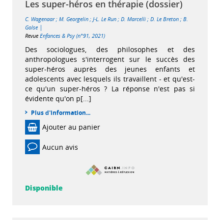
Les super-héros en thérapie (dossier)
C. Wagenaar
;
M. Georgelin
;
J-L. Le Run
;
D. Marcelli
;
D. Le Breton
;
B.
|
Golse
Revue
Enfances & Psy (n°91, 2021)
Des sociologues, des philosophes et des
anthropologues s'interrogent sur le succès des
super-héros auprès des jeunes enfants et
adolescents avec lesquels ils travaillent - et qu'est-
ce qu'un super-héros ? La réponse n'est pas si
évidente qu'on p[...]
Plus d'information...
Ajouter au panier
Aucun avis
Disponible