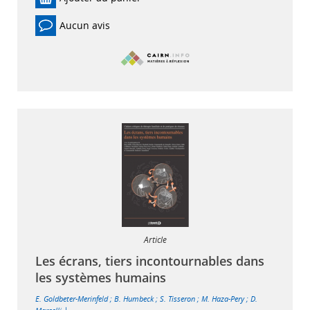
Aucun avis
Article
Les écrans, tiers incontournables dans
les systèmes humains
E. Goldbeter-Merinfeld
;
B. Humbeck
;
S. Tisseron
;
M. Haza-Pery
;
D.