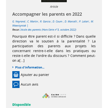
Article
Accompagner les parents en 2022
G. Neyrand
;
C. Martin
;
R. Garcia
;
D. Coum
;
D. Marcelli
;
P. Lalart
;
M.
|
Wawrzyniak
Revue
L'école des parents (Hors-Série n°3, octobre 2022)
Pourquoi être parent est-il si difficile ? Dans quelle
direction va le soutien à la parentalité ? La
participation des parents aux projets les
concernant rentre-t-elle dans les pratiques ou
reste-t-elle de l'ordre du discours ? Comment peut-
on a[...]
Plus d'information...
Ajouter au panier
Aucun avis
Disponible