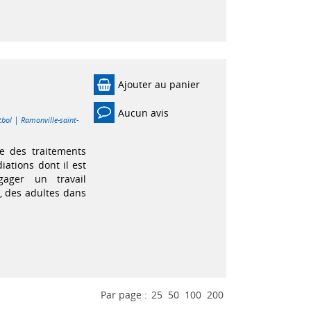
Ajouter au panier
Aucun avis
|
tbol
Ramonville-saint-
e des traitements
ations dont il est
gager un travail
, des adultes dans
Par page :
25
50
100
200