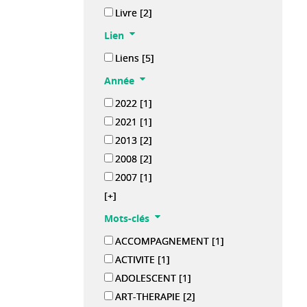
Livre
[2]
Lien
Liens
[5]
Année
2022
[1]
2021
[1]
2013
[2]
2008
[2]
2007
[1]
[+]
Mots-clés
ACCOMPAGNEMENT
[1]
ACTIVITE
[1]
ADOLESCENT
[1]
ART-THERAPIE
[2]