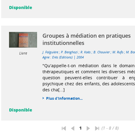
Disponible
Groupes à médiation en pratiques
institutionnelles
J. Falguière
;
P. Benghozi
;
R. Kaës
;
B. Chouvier
;
M. Rufo
;
M. Bo
Livre
|
Agne : Erès (Editions)
2004
"Qu'appelle-t-on médiation dans le domain
thérapeutiques et comment les diverses médi
question peuvent-elles contribuer à en
psychique chez des enfants, des adolescents
des cha[...]
Plus d'information...
Disponible
1
(1 - 8 / 8)