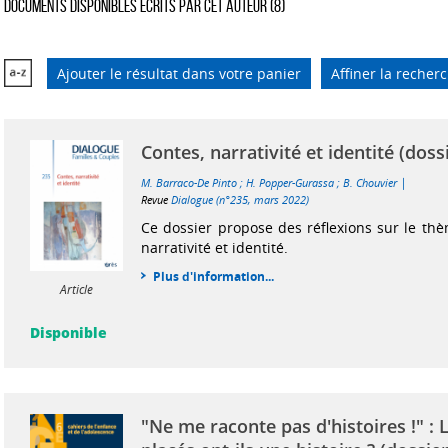
Documents disponibles écrits par cet auteur (
8
)
Ajouter le résultat dans votre panier
Affiner la recher
Contes, narrativité et identité (doss
|
M. Barraco-De Pinto
;
H. Popper-Gurassa
;
B. Chouvier
Revue
Dialogue (n°235, mars 2022)
Ce dossier propose des réflexions sur le thè
narrativité et identité.
Plus d'information...
Article
Disponible
"Ne me raconte pas d'histoires !" : 