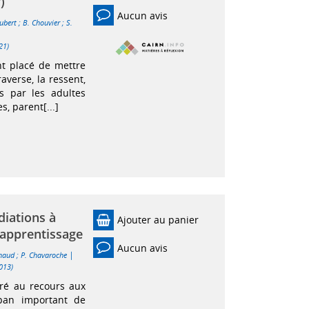
)
Aucun avis
lubert
;
B. Chouvier
;
S.
21)
nt placé de mettre
raverse, la ressent,
s par les adultes
s, parent[...]
diations à
Ajouter au panier
'apprentissage
Aucun avis
|
ynaud
;
P. Chavaroche
2013)
ré au recours aux
pan important de