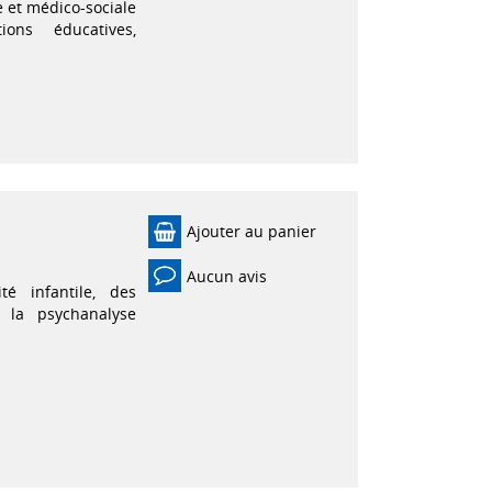
le et médico-sociale
ions éducatives,
Ajouter au panier
Aucun avis
é infantile, des
 la psychanalyse