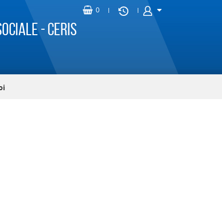
ociale - CERIS
oi