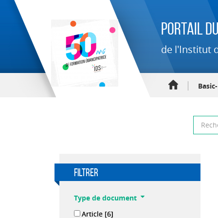
Portail du
de l'Institu
Basic
filtrer
Type de document
Article
[6]