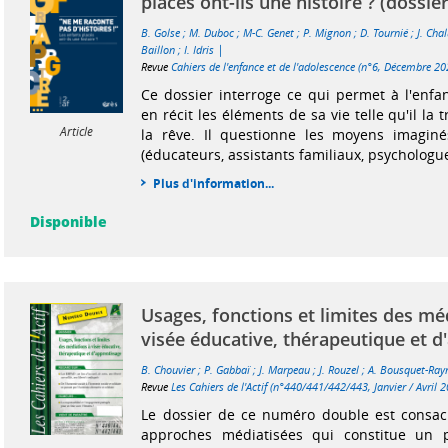
placés ont-ils une histoire ? (dossier
B. Golse
;
M. Duboc
;
M-C. Genet
;
P. Mignon
;
D. Tournié
;
J. Cha
|
Baillon
;
I. Idris
Revue
Cahiers de l'enfance et de l'adolescence (n°6, Décembre 20
Ce dossier interroge ce qui permet à l'enfa
en récit les éléments de sa vie telle qu'il la t
Article
la rêve. Il questionne les moyens imaginé
(éducateurs, assistants familiaux, psychologue
Plus d'information...
Disponible
Usages, fonctions et limites des mé
visée éducative, thérapeutique et d
B. Chouvier
;
P. Gabbaï
;
J. Marpeau
;
J. Rouzel
;
A. Bousquet-Ra
Revue
Les Cahiers de l'Actif (n°440/441/442/443, Janvier / Avril 
Le dossier de ce numéro double est consac
approches médiatisées qui constitue un 