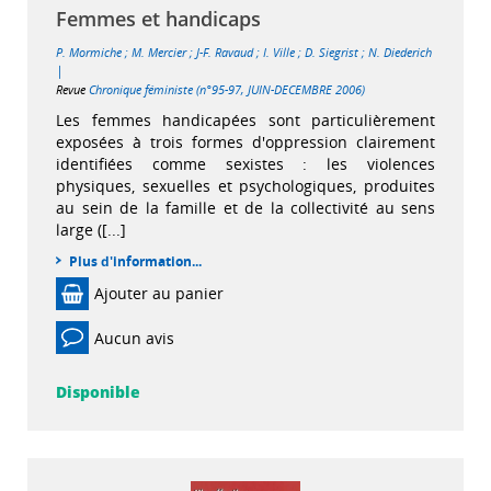
Femmes et handicaps
P. Mormiche
;
M. Mercier
;
J-F. Ravaud
;
I. Ville
;
D. Siegrist
;
N. Diederich
|
Revue
Chronique féministe (n°95-97, JUIN-DECEMBRE 2006)
Les femmes handicapées sont particulièrement
exposées à trois formes d'oppression clairement
identifiées comme sexistes : les violences
physiques, sexuelles et psychologiques, produites
au sein de la famille et de la collectivité au sens
large ([...]
Plus d'information...
Ajouter au panier
Aucun avis
Disponible