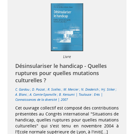
Livre
Désinsulariser le handicap - Quelles
ruptures pour quelles mutations
culturelles ?
C. Gardou
;
D. Poizat
;
R. Scelles
;
M. Mercier
;
N. Diederich
;
H-J. Stiker
;
|
|
A. Blanc
;
A. Comte-Sponville
;
B. Keroumi
Toulouse : Erès
|
Connaissances de la diversité
2007
Cet ouvrage collectif est composé des contributions
présentées au Congrès international "Situations de
handicap, quelles ruptures pour quelles mutations
culturelles" qui s'est tenu en novembre 2004 à
l'Ecole normale supérieure de Lyon, à l'initi[...]