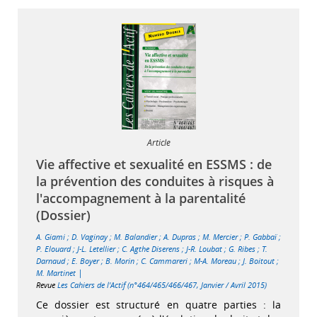
Article
Vie affective et sexualité en ESSMS : de
la prévention des conduites à risques à
l'accompagnement à la parentalité
(Dossier)
A. Giami
;
D. Vaginay
;
M. Balandier
;
A. Dupras
;
M. Mercier
;
P. Gabbaï
;
P. Elouard
;
J-L. Letellier
;
C. Agthe Diserens
;
J-R. Loubat
;
G. Ribes
;
T.
Darnaud
;
E. Boyer
;
B. Morin
;
C. Cammareri
;
M-A. Moreau
;
J. Boitout
;
|
M. Martinet
Revue
Les Cahiers de l'Actif (n°464/465/466/467, Janvier / Avril 2015)
Ce dossier est structuré en quatre parties : la