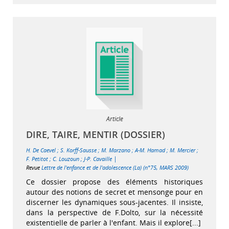
Article
DIRE, TAIRE, MENTIR (DOSSIER)
H. De Caevel
;
S. Korff-Sausse
;
M. Marzano
;
A-M. Hamad
;
M. Mercier
;
|
F. Petitot
;
C. Louzoun
;
J-P. Cavaille
Revue
Lettre de l'enfance et de l'adolescence (La) (n°75, MARS 2009)
Ce dossier propose des éléments historiques
autour des notions de secret et mensonge pour en
discerner les dynamiques sous-jacentes. Il insiste,
dans la perspective de F.Dolto, sur la nécessité
existentielle de parler à l'enfant. Mais il explore[...]