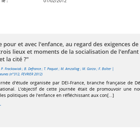
 le :
01/02/2012
e pour et avec l'enfance, au regard des exigences de 
trois lieux et moments de la socialisation de l'enfant 
et la cité ?"
|
;
P. Frackowiak
;
B. Defrance
;
T. Paquot
;
M. Amzallag
;
M. Gorza
;
F. Bolter
 jeunes (n°312, FEVRIER 2012)
urnée d'étude organisée par DEI-France, branche française de D
ational. L'objectif de cette journée était de promouvoir une no
les politiques de l'enfance en réfléchissant aux con[...]
.