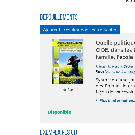
Paru
Dépouillements
Ajouter le résultat dans votre panier
Quelle politiqu
CIDE, dans les 
famille, l'école 
F. Jésu
;
M. Fize
;
V. Decker
Revue
Journal du droit des
Synthèse d'une jo
des Enfants Intern
Article
façon de concevoir 
Plus d'information..
Disponible
Exemplaires (1)