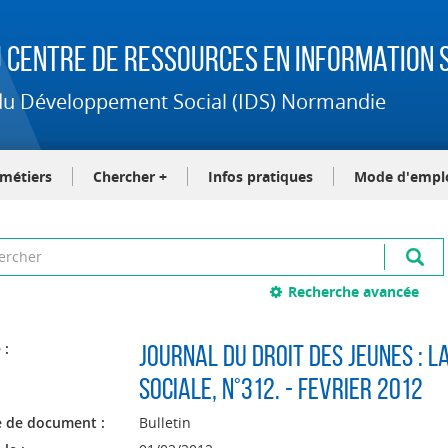
 Centre de Ressources en Information S
t du Développement Social (IDS) Normandie
-métiers
Chercher +
Infos pratiques
Mode d'empl
Recherche avancée
 :
Journal du droit des jeunes : L
sociale
, n°312. - FEVRIER 2012
 de document :
Bulletin