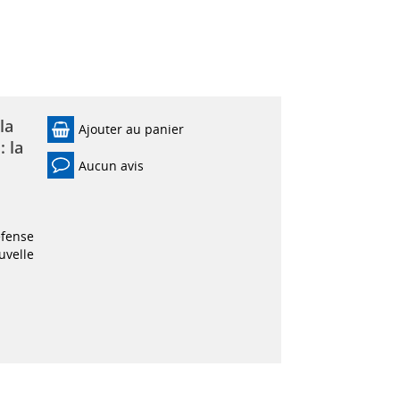
la
Ajouter au panier
: la
Aucun avis
éfense
uvelle