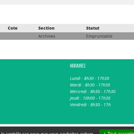
Cote
Section
Statut
Archives
Empruntable
Horaires
Lundi : 8h30 - 17h30
Mardi : 8h30 - 17h30
Mercredi : 8h30 - 17h30
Jeudi : 10h00 - 17h30
Vendredi : 8h30 - 17h
A propos du portail
Nous contacter
 le contrôle sur ceux que vous souhaitez activer
Tout accepte