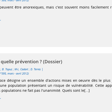
n°595, mars - avril 2012)
peuvent être anorexiques, mais c'est souvent moins facilement 
.
 quelle prévention ? (Dossier)
|
;
B. Topuz
;
M-L. Cadart
;
D. Terres
n°595, mars - avril 2012)
coce désigne un ensemble d'actions mises en oeuvre dès le plus
'une population présentant un risque de vulnérabilité. Cette ap
 populations ne fait pas l'unanimité. Quels sont le[...]
.