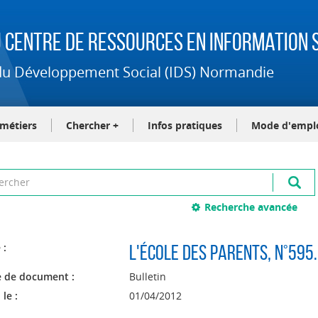
 Centre de Ressources en Information S
t du Développement Social (IDS) Normandie
-métiers
Chercher +
Infos pratiques
Mode d'empl
Recherche avancée
 :
L'école des parents
, n°595
 de document :
Bulletin
 le :
01/04/2012