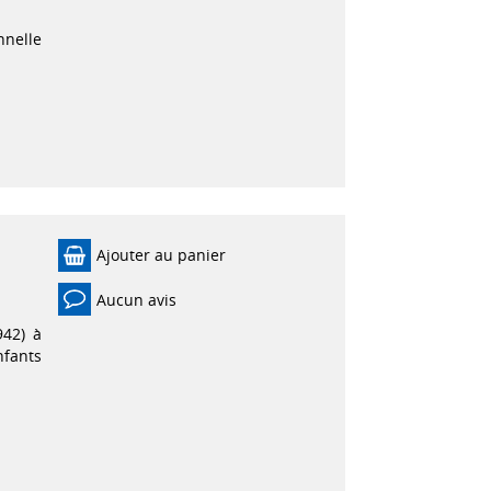
nnelle
Ajouter au panier
Aucun avis
942) à
nfants