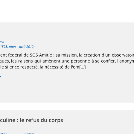
|
nol
n°595, mars - avril 2012)
ent fédéral de SOS Amitié : sa mission, la création d'un observatoi
ques, les raisons qui amènent une personne à se confier, l'anonym
 le silence respecté, la nécessité de l'em[...]
.
uline : le refus du corps