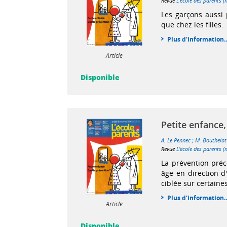
Revue
L'école des parents (
Les garçons aussi 
que chez les filles.
Plus d'information..
Article
Disponible
Petite enfance,
A. Le Pennec
;
M. Bouthelot
Revue
L'école des parents (
La prévention pré
âge en direction d
ciblée sur certaines
Plus d'information..
Article
Disponible