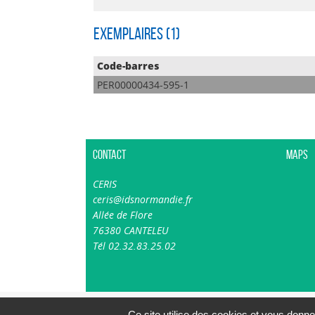
Exemplaires (1)
Code-barres
PER00000434-595-1
Contact
Maps
CERIS
ceris@idsnormandie.fr
Allée de Flore
76380 CANTELEU
Tél 02.32.83.25.02
Ce site utilise des cookies et vous donne