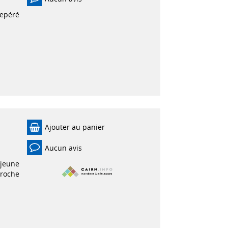
repéré
Ajouter au panier
Aucun avis
 jeune
proche