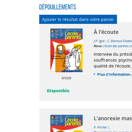
Dépouillements
Ajouter le résultat dans votre panier
À l'écoute
J-P. Igot
;
C. Barroux-Chaba
Revue
L'école des parents (
Interview du présid
souffrances psychi
qualité de l'écoute,
Plus d'information..
Article
Disponible
L'anorexie masc
|
P. Pircher