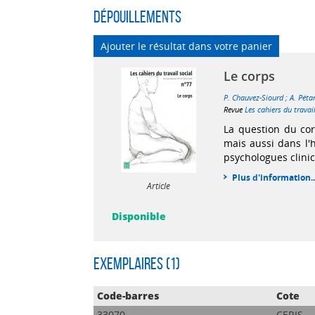
Dépouillements
Ajouter le résultat dans votre panier
Le corps
P. Chauvez-Siourd
;
A. Péta
Revue
Les cahiers du travai
La question du corp
mais aussi dans l'
psychologues clinici
Plus d'information..
Article
Disponible
Exemplaires (1)
Code-barres
Cote
33070
CERIS