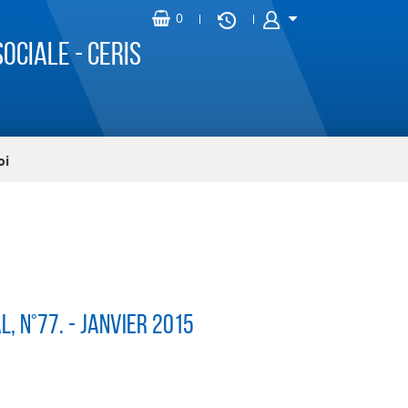
ociale - CERIS
oi
al
, n°77. - Janvier 2015