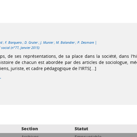
|
rd
;
F. Barquero
;
D. Gruter
;
J. Munier
;
M. Balandier
;
P. Desmare
l social (n°77, Janvier 2015)
s, de ses représentations, de sa place dans la société, dans l'hi
histoire de chacun est abordée par des articles de sociologue, mé
ens, juriste, et cadre pédagogique de l'IRTS[...]
.
Section
Statut
Archives
Empruntable