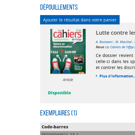
Dépouillements
Ajouter le résultat dans votre panier
Lutte contre le
A. Bonnami
;
M. Marchal
;
Revue
Les Cahiers de l'efp
Ce dossier revient 
celle-ci dans les s
et contrer les disc
Plus d'information..
Article
Disponible
Exemplaires (1)
Code-barres
PER00000821-23-1