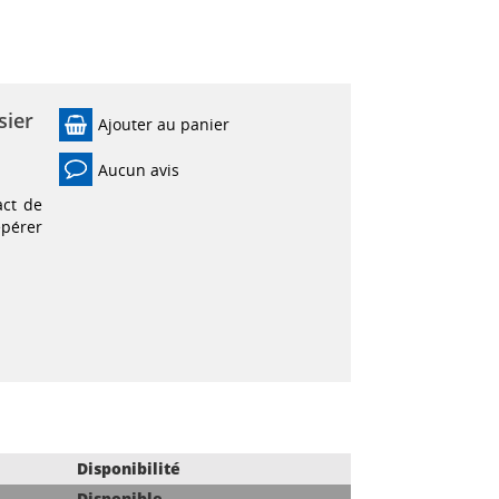
sier
Ajouter au panier
Aucun avis
act de
epérer
Disponibilité
Disponible