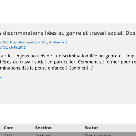
s discriminations liées au genre et travail social. Dos
|
F. Gil
;
M. Quilliou-Rioual
;
F. Gal
;
N. Murcier
p (n°23, MARS 2016)
sur les enjeux actuels de la discrimination liée au genre et l'imp
phères du travail social en particulier. Comment se former pour r
riminations dès la petite enfance ? Commen[...]
.
Cote
Section
Statut
CAH
Archives
Empruntable