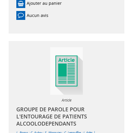
Ajouter au panier
Aucun avis
Article
GROUPE DE PAROLE POUR
L'ENTOURAGE DE PATIENTS
ALCOOLODEPENDANTS
|
L. Romo
;
C. Aubry
;
S. Marquiez
;
C. Legauffre
;
J. Adès