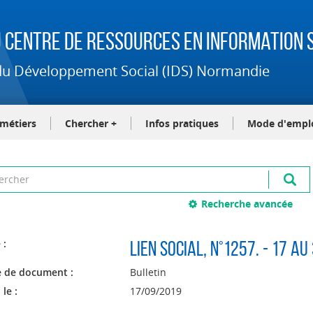
 Centre de Ressources en Information S
t du Développement Social (IDS) Normandie
-métiers
Chercher +
Infos pratiques
Mode d'empl
Recherche avancée
 :
Lien social
, n°1257. - 17 a
 de document :
Bulletin
 le :
17/09/2019