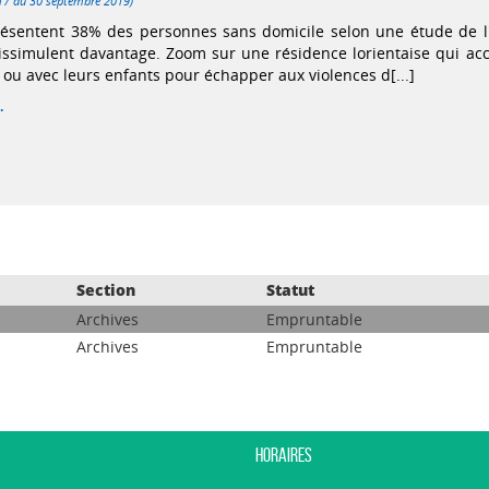
 17 au 30 septembre 2019)
résentent 38% des personnes sans domicile selon une étude de l
dissimulent davantage. Zoom sur une résidence lorientaise qui acc
ou avec leurs enfants pour échapper aux violences d[...]
.
Section
Statut
Archives
Empruntable
Archives
Empruntable
Horaires