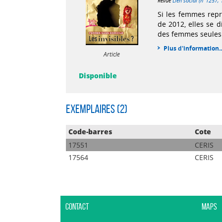
Revue
Lien social (n°1257,
Si les femmes rep
de 2012, elles se 
des femmes seules 
Plus d'information..
Article
Disponible
Exemplaires (2)
Code-barres
Cote
17551
CERIS
17564
CERIS
Contact
Maps