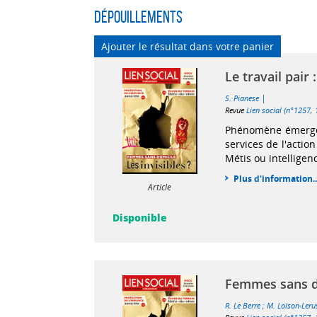
Dépouillements
Ajouter le résultat dans votre panier
Le travail pair
|
S. Pianese
Revue
Lien social (n°1257,
Phénomène émergean
services de l'actio
Métis ou intelligen
Plus d'information..
Article
Disponible
Femmes sans dom
R. Le Berre
;
M. Loison-Leru