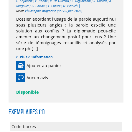
C. Enjalbert
;
E. Bonne
;
V. De Oliveira
;
C. Degiovanni
;
S. Gherca
;
A.
|
Marguier
;
G. Garutti
;
F. Cusset
;
N. Heinich
Revue
Philosophie magazine (n°170, Juin 2023)
Dossier abordant l'usage de la parole aujourd'hui
sous plusieurs angles : la parole est-elle une
solution aux conflits ? La diplomatie peut-elle
amener un changement positif pour tous ? Une
série de témoignages recueillis et analysés par
une phi[...]
Plus d'information...
Ajouter au panier
Aucun avis
Disponible
Exemplaires (1)