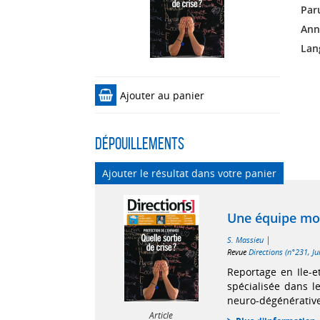
Paru
Ann
Lan
Ajouter au panier
Dépouillements
Ajouter le résultat dans votre panier
Une équipe mob
|
S. Massieu
Revue
Directions (n°231, Ju
Reportage en Ile-
spécialisée dans l
neuro-dégénérative
Article