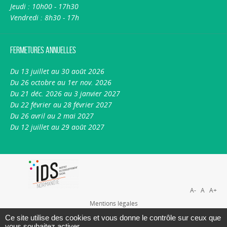
Jeudi : 10h00 - 17h30
Vendredi : 8h30 - 17h
Fermetures annuelles
Du 13 juillet au 30 août 2026
Du 26 octobre au 1er nov. 2026
Du 21 déc. 2026 au 3 janvier 2027
Du 22 février au 28 février 2027
Du 26 avril au 2 mai 2027
Du 12 juillet au 29 août 2027
A-
A
A+
Mentions légales
Plan du site
Ce site utilise des cookies et vous donne le contrôle sur ceux que
vous souhaitez activer