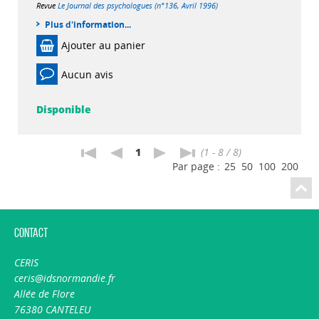
Revue
Le Journal des psychologues (n°136, Avril 1996)
Plus d'information...
Ajouter au panier
Aucun avis
Disponible
1
(1 - 8 / 8)
Par page :
25
50
100
200
Contact
CERIS
ceris@idsnormandie.fr
Allée de Flore
76380 CANTELEU