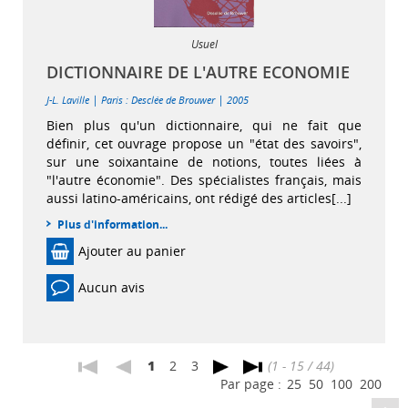
Usuel
DICTIONNAIRE DE L'AUTRE ECONOMIE
|
|
J-L. Laville
Paris : Desclée de Brouwer
2005
Bien plus qu'un dictionnaire, qui ne fait que
définir, cet ouvrage propose un "état des savoirs",
sur une soixantaine de notions, toutes liées à
"l'autre économie". Des spécialistes français, mais
aussi latino-américains, ont rédigé des articles[...]
Plus d'information...
Ajouter au panier
Aucun avis
1
2
3
(1 - 15 / 44)
Par page :
25
50
100
200