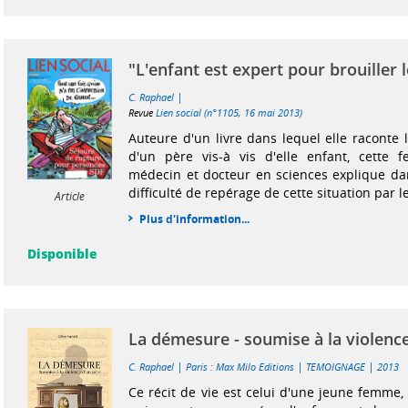
"L'enfant est expert pour brouiller l
|
C. Raphael
Revue
Lien social (n°1105, 16 mai 2013)
Auteure d'un livre dans lequel elle raconte l
d'un père vis-à vis d'elle enfant, cette
médecin et docteur en sciences explique dan
difficulté de repérage de cette situation par le
Article
Plus d'information...
Disponible
La démesure - soumise à la violenc
|
|
|
C. Raphael
Paris : Max Milo Editions
TEMOIGNAGE
2013
Ce récit de vie est celui d'une jeune femme