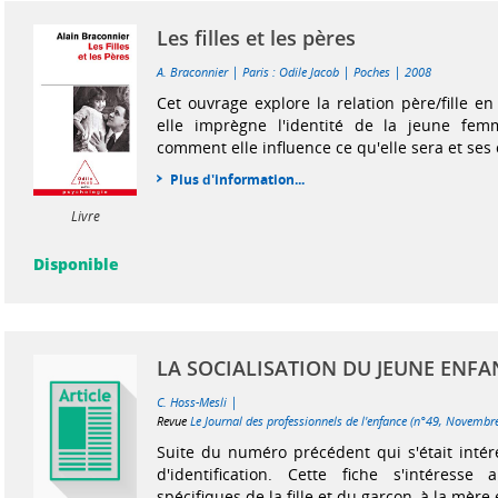
Les filles et les pères
|
|
|
A. Braconnier
Paris : Odile Jacob
Poches
2008
Cet ouvrage explore la relation père/fille e
elle imprègne l'identité de la jeune fe
comment elle influence ce qu'elle sera et ses 
Plus d'information...
Livre
Disponible
LA SOCIALISATION DU JEUNE ENFA
|
C. Hoss-Mesli
Revue
Le Journal des professionnels de l'enfance (n°49, Novemb
Suite du numéro précédent qui s'était inté
d'identification. Cette fiche s'intéresse a
spécifiques de la fille et du garçon, à la mère 