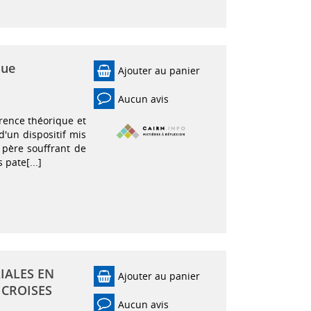
que
Ajouter au panier
Aucun avis
érence théorique et
d'un dispositif mis
 père souffrant de
 pate[...]
IALES EN
Ajouter au panier
 CROISES
Aucun avis