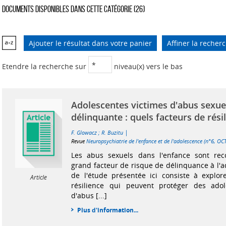
Documents disponibles dans cette catégorie (
26
)
Ajouter le résultat dans votre panier
Affiner la recher
Etendre la recherche sur
niveau(x) vers le bas
Adolescentes victimes d'abus sexuel
délinquante : quels facteurs de rési
|
F. Glowacz
;
R. Buzitu
Revue
Neuropsychiatrie de l'enfance et de l'adolescence (n°6, 
Les abus sexuels dans l'enfance sont r
grand facteur de risque de délinquance à l'a
de l'étude présentée ici consiste à explor
Article
résilience qui peuvent protéger des adol
d'abus [...]
Plus d'information...