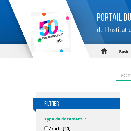
Portail du
de l'Institu
Basic
filtrer
Type de document
Article
[20]