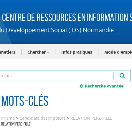
 Centre de Ressources en Information S
t du Développement Social (IDS) Normandie
-métiers
Chercher +
Infos pratiques
Mode d'empl
Recherche avancée
Mots-clés
Prisme
>
Candidats descripteurs
>
RELATION PERE-FILLE
RELATION PERE-FILLE