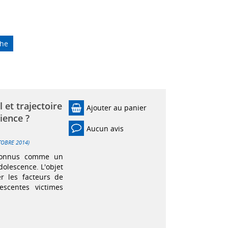
che
 et trajectoire
Ajouter au panier
lience ?
Aucun avis
OCTOBRE 2014)
econnus comme un
dolescence. L'objet
er les facteurs de
escentes victimes