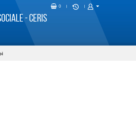
ociale - CERIS
oi