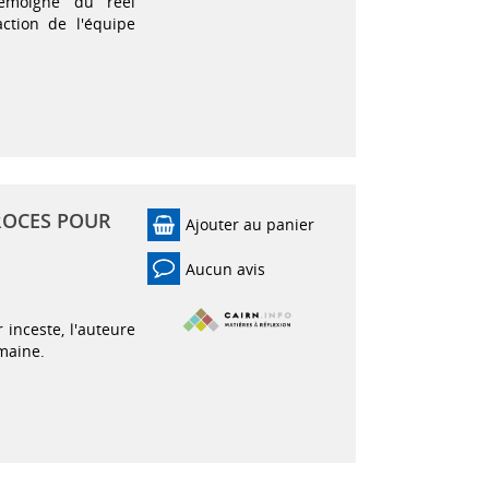
témoigne du réel
action de l'équipe
PROCES POUR
Ajouter au panier
Aucun avis
 inceste, l'auteure
umaine.