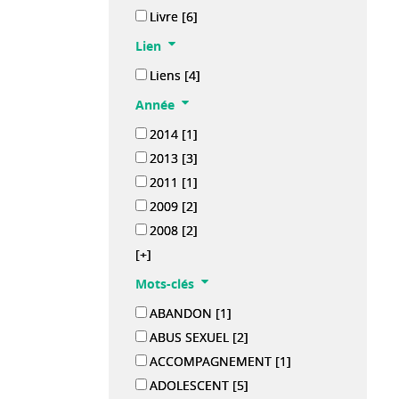
Livre
[6]
Lien
Liens
[4]
Année
2014
[1]
2013
[3]
2011
[1]
2009
[2]
2008
[2]
[+]
Mots-clés
ABANDON
[1]
ABUS SEXUEL
[2]
ACCOMPAGNEMENT
[1]
ADOLESCENT
[5]