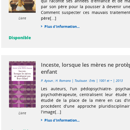
qui raconte ses années d'enfance et de mal
par son père pour la pousser à devenir une
Comment suspecter ces mauvais traitement
père[...]
Livre
Plus d'information...
Disponible
Inceste, lorsque les mères ne protè
enfant
|
|
|
P. Ayoun
;
H. Romano
Toulouse : Erès
1001 et +
2013
Les auteurs, l'un pédopsychiatre- psychan
psychothérapeute, centralisent leur étude
étudié de la place de la mère en cas d'inc
procèdent d'une approche pluridisciplinai
l'image[...]
Livre
Plus d'information...