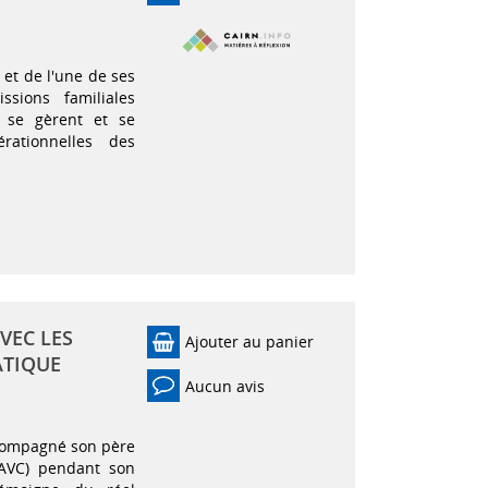
 et de l'une de ses
issions familiales
, se gèrent et se
érationnelles des
VEC LES
Ajouter au panier
ATIQUE
Aucun avis
ccompagné son père
(AVC) pendant son