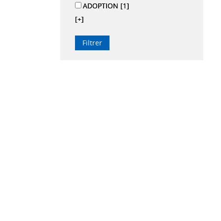
ADOPTION
[1]
[+]