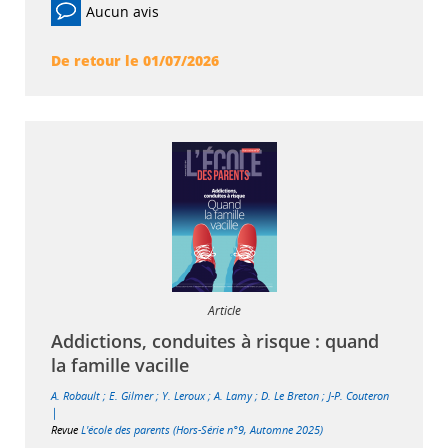
Aucun avis
De retour le 01/07/2026
Article
Addictions, conduites à risque : quand
la famille vacille
A. Robault
;
E. Gilmer
;
Y. Leroux
;
A. Lamy
;
D. Le Breton
;
J-P. Couteron
|
Revue
L'école des parents (Hors-Série n°9, Automne 2025)