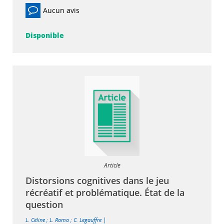
Aucun avis
Disponible
Article
Distorsions cognitives dans le jeu
récréatif et problématique. État de la
question
|
L. Céline
;
L. Romo
;
C. Legauffre