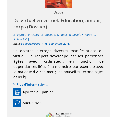
Article
De virtuel en virtuel. Éducation, amour,
corps (Dossier)
N. Veyrié
;
J-P. Collos
;
N. Oblin
;
A. N. Touil
;
R. David
;
E. Rosse
;
D.
|
Sinbandhit
Revue
Le Sociographe (n°43, Septembre 2013)
Ce dossier interroge diverses manifestations du
virtuel : le rapport développé par les personnes
âgées avec l'ordinateur, en fonction de
dépendances liées à la mémoire, par exemple avec
la maladie d'Alzheimer ; les nouvelles technologies
dans l'[...]
Plus d'information...
Ajouter au panier
Aucun avis