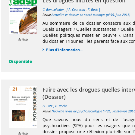
Les drogues illicites en question
|
C. Ben Lakhdar
;
J-P. Couteron
;
F. Beck
Revue
Actualité et dossier en santé publique (n°95, Juin 2016)
Au sommaire de ce dossier consacré aux dro
Quels usagers ? Quelles substances ? Quelle 
Quelles politiques mises en oeuvre ?. Dans 
Article
du dossier Tribunes : les parents face aux con
Plus d'information...
Disponible
Faire avec les drogues quelles inter
(Dossier)
|
G. Lutz
;
P. Roche
Revue
Nouvelle revue de psychosociologie (n°21, Printemps 2016
Que savons nous du sens et de l'usage
psychoactives (SPA) pour les usagers que
dossier propose une réflexion plurielle sur 
Article