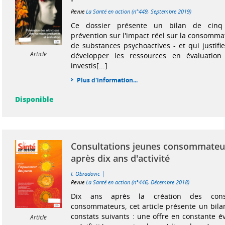
Revue
La Santé en action (n°449, Septembre 2019)
Ce dossier présente un bilan de cin
prévention sur l'impact réel sur la consomma
de substances psychoactives - et qui justifi
Article
développer les ressources en évaluation 
investis[...]
Plus d'information...
Disponible
Consultations jeunes consommateur
après dix ans d'activité
|
I. Obradovic
Revue
La Santé en action (n°446, Décembre 2018)
Dix ans après la création des consu
consommateurs, cet article présente un bila
constats suivants : une offre en constante év
Article