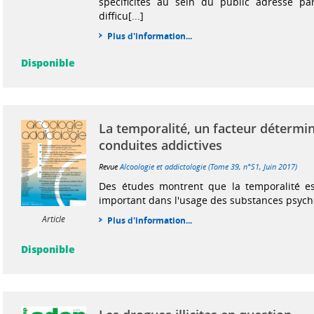
spécificités au sein du public adressé par
difficu[...]
Plus d'information...
Disponible
La temporalité, un facteur détermi
conduites addictives
Revue
Alcoologie et addictologie (Tome 39, n°S1, Juin 2017)
Des études montrent que la temporalité e
important dans l'usage des substances psycho
Article
Plus d'information...
Disponible