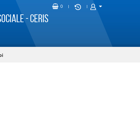
ociale - CERIS
oi