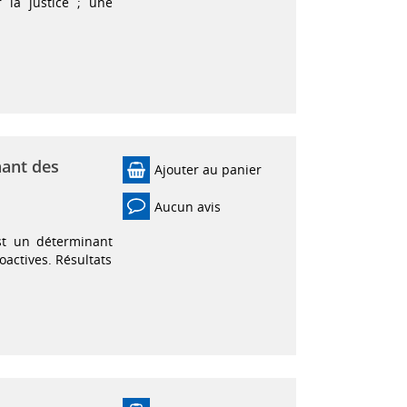
 la justice ; une
nant des
Ajouter au panier
Aucun avis
st un déterminant
actives. Résultats