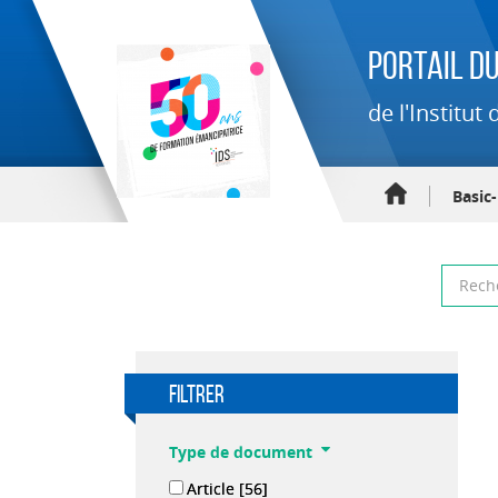
Portail du
de l'Institu
Basic
filtrer
Type de document
Article
[56]