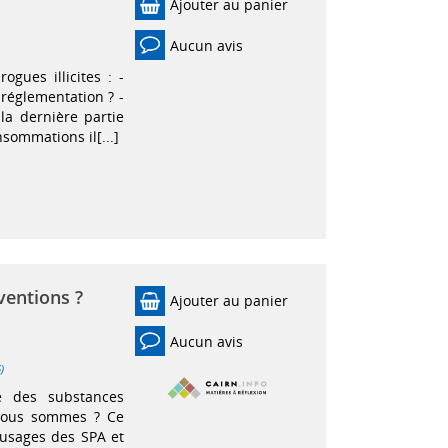
Ajouter au panier
Aucun avis
gues illicites : -
réglementation ? -
la dernière partie
sommations il[...]
ventions ?
Ajouter au panier
Aucun avis
)
 des substances
 nous sommes ? Ce
l'usages des SPA et