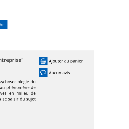
che
ntreprise"
Ajouter au panier
Aucun avis
sychosociologie du
if au phénomène de
ives en milieu de
 se saisir du sujet