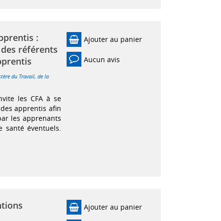
pprentis :
Ajouter au panier
n des référents
Aucun avis
pprentis
stère du Travail, de la
nvite les CFA à se
des apprentis afin
par les apprenants
 santé éventuels.
ntions
Ajouter au panier