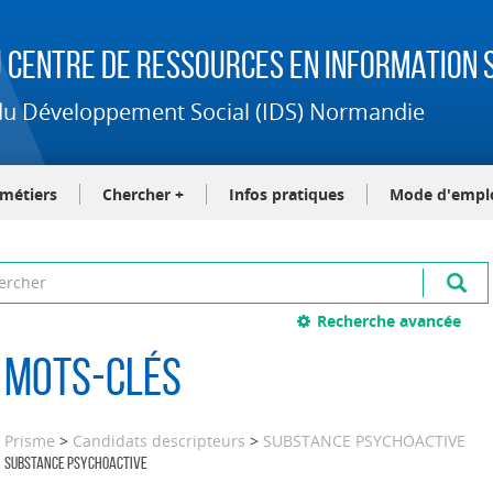
 Centre de Ressources en Information S
t du Développement Social (IDS) Normandie
-métiers
Chercher +
Infos pratiques
Mode d'empl
Recherche avancée
Mots-clés
Prisme
>
Candidats descripteurs
>
SUBSTANCE PSYCHOACTIVE
SUBSTANCE PSYCHOACTIVE