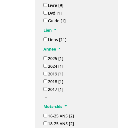
Livre
[9]
Dvd
[1]
Guide
[1]
Lien
Liens
[11]
Année
2025
[1]
2024
[1]
2019
[1]
2018
[1]
2017
[1]
[+]
Mots-clés
16-25 ANS
[2]
18-25 ANS
[2]