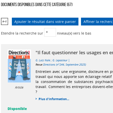
Documents disponibles dans cette catégorie (
67
)
Ajouter le résultat dans votre panier
Affiner la recher
Etendre la recherche sur
niveau(x) vers le bas
"Il faut questionner les usages en e
|
G. Lutz Nale
;
G. Lepasteur
Revue
Directions (n°244, Septembre 2025)
Entretien avec une ergonome, docteure en p
travail qui nous apporte son éclairage relat
la consommation de substances psychoact
travail. Comment les entreprises doivent-elles
Article
?
Plus d'information...
Disponible