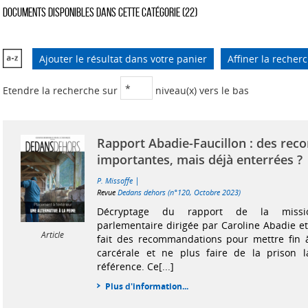
Documents disponibles dans cette catégorie (
22
)
Ajouter le résultat dans votre panier
Affiner la recher
Etendre la recherche sur
niveau(x) vers le bas
Rapport Abadie-Faucillon : des re
importantes, mais déjà enterrées ?
|
P. Missoffe
Revue
Dedans dehors (n°120, Octobre 2023)
Décryptage du rapport de la missio
parlementaire dirigée par Caroline Abadie et
Article
fait des recommandations pour mettre fin à
carcérale et ne plus faire de la prison 
référence. Ce[...]
Plus d'information...