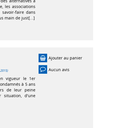
des alternatives à
, les associations
 savoir-faire dans
 main de just[...]
Ajouter au panier
Aucun avis
 2015)
en vigueur le 1er
 condamnés à 5 ans
ers de leur peine
 situation, d'une