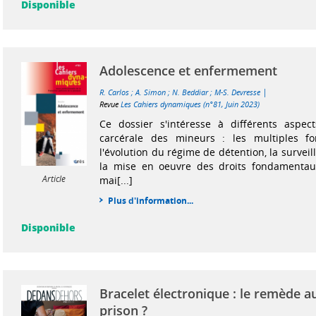
Disponible
Adolescence et enfermement
|
R. Carlos
;
A. Simon
;
N. Beddiar
;
M-S. Devresse
Revue
Les Cahiers dynamiques (n°81, Juin 2023)
Ce dossier s'intéresse à différents aspect
carcérale des mineurs : les multiples fo
l'évolution du régime de détention, la surveil
la mise en oeuvre des droits fondamentau
Article
mai[...]
Plus d'information...
Disponible
Bracelet électronique : le remède a
prison ?