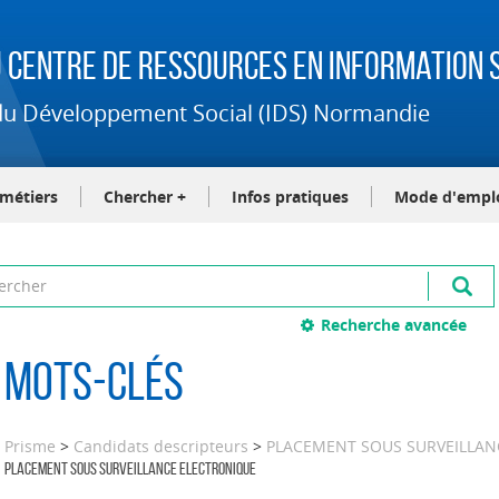
 Centre de Ressources en Information S
t du Développement Social (IDS) Normandie
-métiers
Chercher +
Infos pratiques
Mode d'empl
Recherche avancée
Mots-clés
Prisme
>
Candidats descripteurs
>
PLACEMENT SOUS SURVEILLAN
PLACEMENT SOUS SURVEILLANCE ELECTRONIQUE