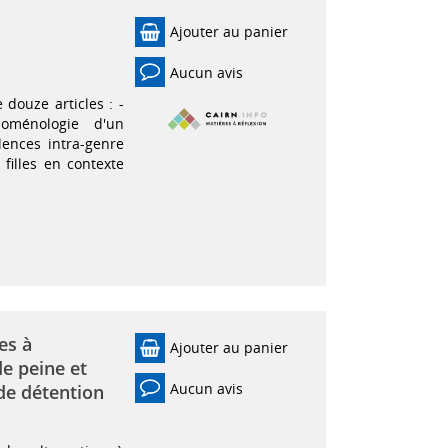
Ajouter au panier
Aucun avis
douze articles : -
noménologie d'un
lences intra-genre
filles en contexte
es à
Ajouter au panier
e peine et
Aucun avis
 de détention