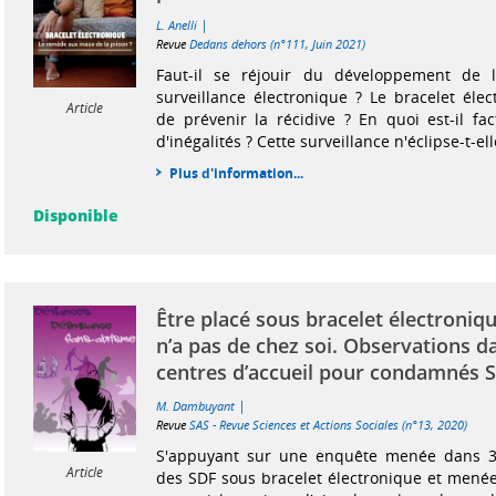
|
L. Anelli
Revue
Dedans dehors (n°111, Juin 2021)
Faut-il se réjouir du développement de 
surveillance électronique ? Le bracelet élec
Article
de prévenir la récidive ? En quoi est-il fac
d'inégalités ? Cette surveillance n'éclipse-t-ell
Plus d'information...
Disponible
Être placé sous bracelet électroni
n’a pas de chez soi. Observations d
centres d’accueil pour condamnés 
|
M. Dambuyant
Revue
SAS - Revue Sciences et Actions Sociales (n°13, 2020)
S'appuyant sur une enquête menée dans 3
Article
des SDF sous bracelet électronique et menée