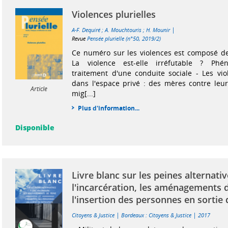
Violences plurielles
|
A-F. Dequiré
;
A. Mouchtouris
;
H. Mounir
Revue
Pensée plurielle (n°50, 2019/2)
Ce numéro sur les violences est composé de 
La violence est-elle irréfutable ? Phé
traitement d'une conduite sociale - Les vio
dans l'espace privé : des mères contre leur 
Article
mig[...]
Plus d'information...
Disponible
Livre blanc sur les peines alternativ
l'incarcération, les aménagements d
l'insertion des personnes en sortie
|
|
Citoyens & Justice
Bordeaux : Citoyens & Justice
2017