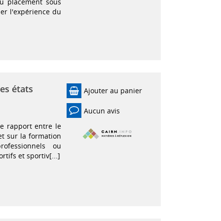
 du placement sous
der l'expérience du
ses états
Ajouter au panier
Aucun avis
le rapport entre le
et sur la formation
ofessionnels ou
tifs et sportiv[...]