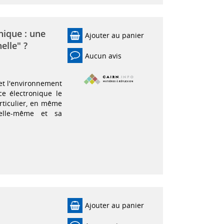
nique : une
Ajouter au panier
elle" ?
Aucun avis
et l'environnement
e électronique le
rticulier, en même
 elle-même et sa
Ajouter au panier