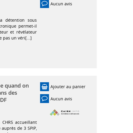
Aucun avis
la détention sous
tronique permet-il
teur et révélateur
e pas un véri[...]
que quand on
Ajouter au panier
ans des
Aucun avis
SDF
 CHRS accueillant
 auprès de 3 SPIP,