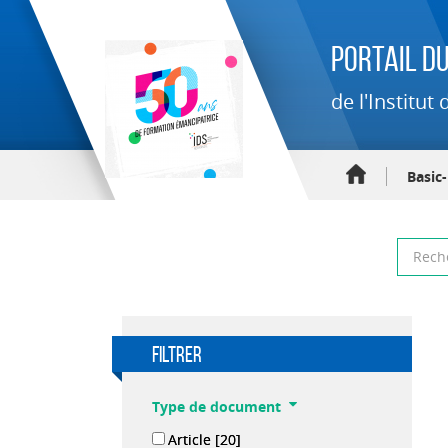
Portail du
de l'Institu
Basic
filtrer
Type de document
Article
[20]